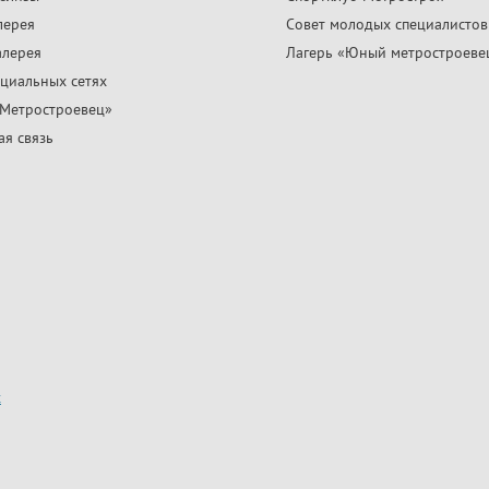
лерея
Совет молодых специалистов
алерея
Лагерь «Юный метростроеве
циальных сетях
«Метростроевец»
я связь
х