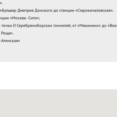
».
«Бульвар Дмитрия Донского до станции «Старокачаловская».
ции «Москва- Сити»;
 точки D Серебряноборских тоннелей, от «Мякинино» до «Вок
 Роща».
-Атинская»