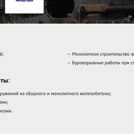
й;
— Монолитное строительство эс
— Буровзрывные работы при ст
оты:
оружений из сборного и монолитного железобетона;
тем;
розии.