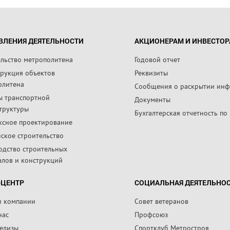
ВЛЕНИЯ ДЕЯТЕЛЬНОСТИ
АКЦИОНЕРАМ И ИНВЕСТО
ельство метрополитена
Годовой отчет
трукция объектов
Реквизиты
олитена
Сообщения о раскрытии ин
ы транспортной
Документы
труктуры
Бухгалтерская отчетность по
ксное проектирование
ское строительство
одство строительных
алов и конструкций
-ЦЕНТР
СОЦИАЛЬНАЯ ДЕЯТЕЛЬНО
и компании
Совет ветеранов
нас
Профсоюз
релизы
Спортклуб Метростроя