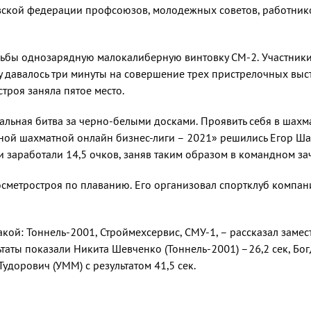
ской федерации профсоюзов, моло­дежных советов, работнико
ельбы однозарядную малока­либерную винтовку СМ-2. Участник
давалось три минуты на совер­шение трех пристрелочных выст
троя заняла пятое место.
альная битва за черно-бе­лыми досками. Проявить себя в шах
ной шахматной онлайн бизнес-лиги – 2021» решились Егор Ша
 заработа­ли 14,5 очков, заняв таким образом в ко­мандном за
сметростроя по плаванию. Его организовал спортклуб компан
акой: Тоннель-2001, Строймех­сервис, СМУ-1, – рассказал заме
ьтаты показали Никита Шев­ченко (Тоннель-2001) –26,2 сек, Бо
удорович (УММ) с ре­зультатом 41,5 сек.