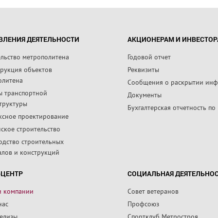
ВЛЕНИЯ ДЕЯТЕЛЬНОСТИ
АКЦИОНЕРАМ И ИНВЕСТО
ельство метрополитена
Годовой отчет
трукция объектов
Реквизиты
олитена
Сообщения о раскрытии ин
ы транспортной
Документы
труктуры
Бухгалтерская отчетность по
ксное проектирование
ское строительство
одство строительных
алов и конструкций
-ЦЕНТР
СОЦИАЛЬНАЯ ДЕЯТЕЛЬНО
и компании
Совет ветеранов
нас
Профсоюз
релизы
Спортклуб Метростроя