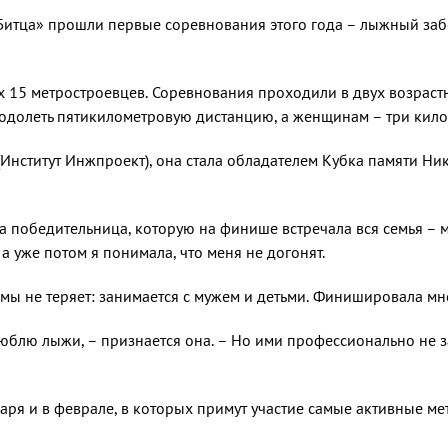
 «Битца» прошли первые соревнова­ния этого года – лыжный за
х 15 метростроевцев. Сорев­нования проходили в двух возрастны
еодолеть пятикилометровую дистанцию, а женщинам – три кило
Институт Инжпроект), она стала обладателем Кубка памяти Ни
ла победительница, кото­рую на финише встречала вся семья – м
а уже потом я понима­ла, что меня не догонят.
мы не теряет: занимается с му­жем и детьми. Финишировала мно
я люблю лыжи, – признается она. – Но ими профессионально не 
аря и в феврале, в которых примут участие самые активные ме