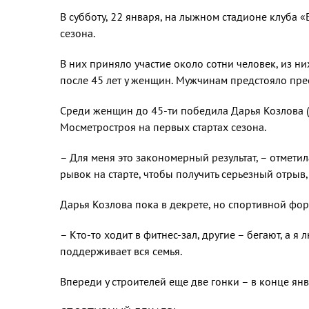
В субботу, 22 января, на лыжном стадио­не клуба
сезона.
В них приняло участие около сотни че­ловек, из ни
после 45 лет у женщин. Мужчинам пред­стояло пр
Среди женщин до 45-ти победила Дарья Козлова (
Мосметростроя на первых стартах сезона.
– Для меня это закономерный резуль­тат, – отмети
рывок на старте, чтобы получить серьезный отрыв, 
Дарья Козлова пока в декрете, но спор­тивной фор
– Кто-то ходит в фитнес-зал, другие – бегают, а 
поддержива­ет вся семья.
Впереди у строителей еще две гонки – в конце янв