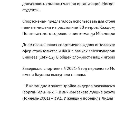
допускались команды членов организаций Москов
студенты.
Спортсменам предлагалось использо­вать для стр
тивные мишени на расстоянии 50 метров. Каждому 
По итогам этого соревнования команда Мосметрос
Днем позже наших спортсменов жда­ла интеллекту
сфер строительства и ЖКХ в рамках «Международ
Еникеев (СМУ-12). В об­щей сложности наши игроки
Завершало спортивный 2021-й год первенство Мо
имени Баумана выступили пловцы.
– В командном зачете тройка лидеров оказалась т
Георгий Ильиных. – В личном зачете луч­шие резул
(Тоннель-2001) – 39,1. У женщин победила Лидия Т