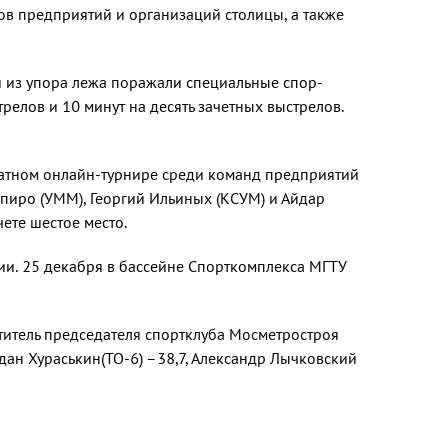
в предприятий и организаций столицы, а также
и из упора лежа поражали специальные спор­
релов и 10 минут на десять зачетных выстрелов.
­матном онлайн-турнире среди команд предприятий
пиро (УММ), Георгий Ильиных (КСУМ) и Айдар
чете шестое место.
ии. 25 декабря в бассейне Спорткомплекса МГТУ
ститель председателя спортклуба Мосметростроя
гдан Хураськин(ТО-6) –38,7, Александр Лыч­ковский