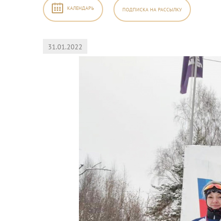
КАЛЕНДАРЬ
ПОДПИСКА
НА РАССЫЛКУ
31.01.2022
2026
,
б
Вс
1
2
8
9
5
16
2
23
9
30
5
6