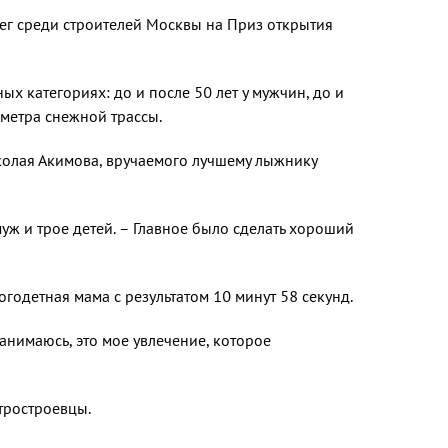
бег среди строи­телей Москвы на Приз открытия
х ка­тегориях: до и после 50 лет у мужчин, до и
ме­тра снежной трассы.
колая Акимо­ва, вручаемого лучшему лыжнику
уж и трое детей. – Главное было сделать хо­роший
годет­ная мама с результатом 10 минут 58 секунд.
занимаюсь, это мое увлечение, которое
тро­строевцы.