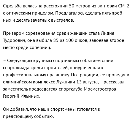
Стрельба велась на расстоянии 50 ме­тров из винтовки СМ-2
с оптическим при­целом. Предлагалось сделать пять проб­
ных и десять зачетных выстрелов.
Призером соревнования среди жен­щин стала Лидия
Тудорович, она выби­ла 85 из 100 очков, завоевав второе
место среди соперниц.
– Следующим крупным спортивным событием станет
спартакиада среди стро­ителей, приуроченная к
профессиональ­ному празднику. По традиции, ее прове­дут в
олимпийском комплексе Лужники 13 августа, – рассказал
заместитель пред­седателя спортклуба Мосметростроя
Георгий Ильиных.
Он добавил, что наши спортсмены го­товятся к
предстоящему событию.