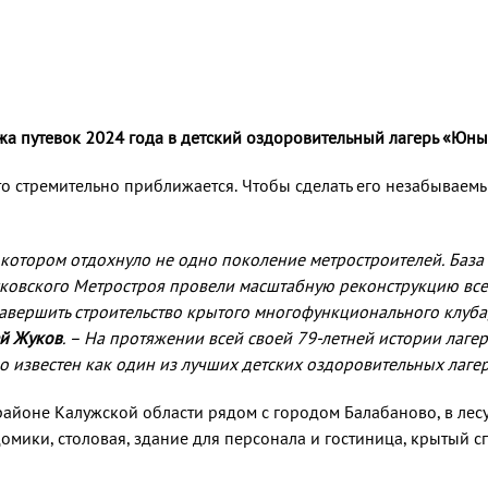
жа путевок 2024 года в детский оздоровительный лагерь «Юн
 лето стремительно приближается. Чтобы сделать его незабываем
 котором отдохнуло не одно поколение метростроителей. База
сковского Метростроя провели масштабную реконструкцию все
авершить строительство крытого многофункционального клуба, 
ей Жуков
. – На протяжении всей своей 79-летней истории лаге
 известен как один из лучших детских оздоровительных лагер
айоне Калужской области рядом с городом Балабаново, в лесу 
омики, столовая, здание для персонала и гостиница, крытый