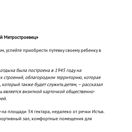
ый Метростроевец»
ым, успейте приобрести путевку своему ребенку в
 отдыха была построена в 1945 году на
х строений, облагородили территорию, которая
который также будет служить детям, – рассказал
рь является визитной карточкой общественно-
ей.
на площади 34 гектара, недалеко от речки Истья.
 спортивный зал, комфортные помещения для