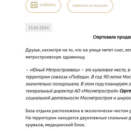
КАЛЕНДАРЬ
ПОДПИСКА
НА РАССЫЛКУ
15.02.2024
2026
,
Стартовала прода
Друзья, несмотря на то, что на улице метет снег,
б
Вс
метростроевскую здравницу.
–
«Юный Метростроевец» – это культовое место, в
1
2
территории совхоза «Победа». В год 90-летия Мо
8
9
значительно похорошела. В этом году планируем з
генеральный директор АО «Мосметрострой»
Серг
5
16
социальной деятельности Мосметростроя и широко
2
23
База отдыха расположена в экологически чистом р
9
30
На территории находятся двухэтажные спальные д
5
6
кружков, медицинский блок.