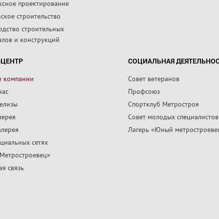
ксное проектирование
ское строительство
одство строительных
алов и конструкций
-ЦЕНТР
СОЦИАЛЬНАЯ ДЕЯТЕЛЬНО
и компании
Совет ветеранов
нас
Профсоюз
релизы
Спортклуб Метростроя
лерея
Совет молодых специалистов
алерея
Лагерь «Юный метростроеве
циальных сетях
«Метростроевец»
я связь