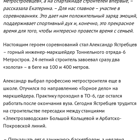
метростроевцев», а на спартакиаде строителей впервые, –
рассказала Екатерина. – Для нас главное – участие в
соревнованиях. Это дает нам положительный заряд эмоций,
поддерживает спортивный дух и, конечно, это прекрасное
время для того, чтобы интересно провести время с семьей.
Настоящим героем соревнований стал Александр Ястребцев
– горный инженер-маркшейдер Тоннельного отряда-6
Метростроя. 24-летний строитель завоевал сразу два
«золота» – в беге на 100 и 400 метров.
Александр выбрал профессию метростроителя еще в
школе. Отучился по направлению «Горное дело» на
маркшейдера. Практику проходил в ТО-6, где остался
работать после окончания вуза. Сегодня Ястребцев трудится
на строительстве пересадки между станциями
«Электрозаводская» Большой Кольцевой и Арбатско-
Покровской линий.
– Пятнадцать лет я занимаюсь баскетболом, а недавно