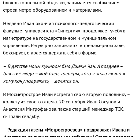
блоков тоннельной обделки, занимается снабжением
строек метро оборудованием и материалами.
Недавно Иван окончил психолого-педагогический
факультет университета «Синергия», продолжает учебу в
магистратуре на государственном и муниципальном
управлении. Регулярно занимается в тренажерном зале,
боксирует, старается держать себя в форме.
–
В детстве моим кумиром был Джеки Чан. А позднее –
близкие люди – мой отец, тренеры, кого я знаю лично и
кому хочу подражать, – делится он.
В Мосметрострое Иван встретил свою вторую половинку –
коллегу из своего отдела. 20 сентября Иван Сосунов и
Анастасия Митрофанова, также старший менеджер ТСК,
сыграли свадьбу.
Редакция газеты «Метростроевец» поздравляет Ивана и
Анастасию со знаменательным событием!
Счастья, здоровья