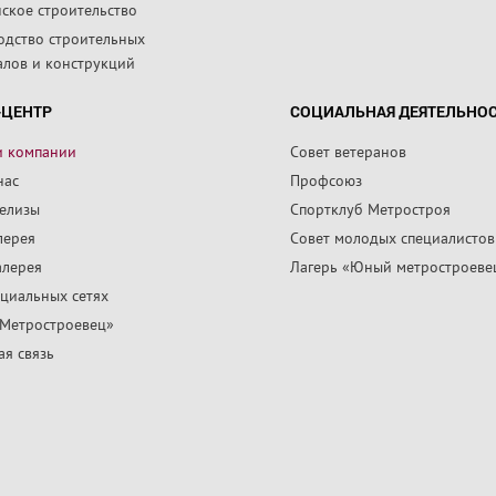
ское строительство
одство строительных
алов и конструкций
-ЦЕНТР
СОЦИАЛЬНАЯ ДЕЯТЕЛЬНО
и компании
Совет ветеранов
нас
Профсоюз
релизы
Спортклуб Метростроя
лерея
Совет молодых специалистов
алерея
Лагерь «Юный метростроеве
циальных сетях
«Метростроевец»
я связь