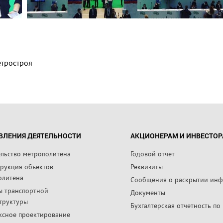
етростроя
ВЛЕНИЯ ДЕЯТЕЛЬНОСТИ
АКЦИОНЕРАМ И ИНВЕСТО
ельство метрополитена
Годовой отчет
трукция объектов
Реквизиты
олитена
Сообщения о раскрытии ин
ы транспортной
Документы
труктуры
Бухгалтерская отчетность по
ксное проектирование