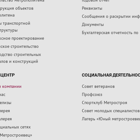
трукция объектов
Реквизиты
олитена
Сообщения о раскрытии ин
ы транспортной
Документы
труктуры
Бухгалтерская отчетность по
ксное проектирование
ское строительство
одство строительных
алов и конструкций
-ЦЕНТР
СОЦИАЛЬНАЯ ДЕЯТЕЛЬНО
и компании
Совет ветеранов
нас
Профсоюз
релизы
Спортклуб Метростроя
лерея
Совет молодых специалистов
алерея
Лагерь «Юный метростроеве
циальных сетях
«Метростроевец»