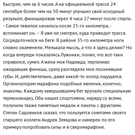
быстрее, чем за 6 часов. А на официальной трассе 24
сентября более чем на 50 минут улучшил свой исходный
результат, финишировав через 4 часа 27 минут после старта.
- Самое тяжелое началось после 25-го километра, -
вспоминает он. – Я уже не смотрел, куда приводит трасса.
Сосредоточился на беге. В районе 35-го километра ноги
словно окаменели. Мелькала мысль, а что я здесь делаю? Но
когда впереди показались Лужники, понял, что всё-таки
справился, сумел. А жена моя Надежда, терпеливо
ожидавшая финиша, сразу разглядела мои посиневшие
губы. И, действительно, даже какой-то холод ощущался.
Организаторам марафона подобные явления, конечно,
знакомы. Каждому завершавшему бег вручали специальную
термонакидку. Оба наших спортсмена, наряду со всеми,
получили также памятные медали и пакеты с фруктами.
Степан Садовиков сказал, что пользуется советами своего
старшего коллеги Андрея Земцова и намерен по его
примеру попробовать силы и в сверхмарафоне.