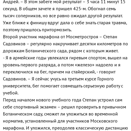
Андрей. – В этом забеге мой результат – 3 часа 11 минут 15
секунд. В общем зачете я пришел 425-м. Обогнал семь
тысяч соперников, но все равно ожидал другой результат.
Уже ближе к финишу вдруг дала о себе знать старая травма,
поэтому пришлось притормозить.
Второй участник марафона от Мосметростроя – Степан
Садовиков – регулярно накручивает десятки километров по
дорожкам Ботанического сада, рядом с которым живет.
- Я в армейские годы увлекался гиревым спортом, вышел на
уровень первого разряда, а потом «железо» надоело и я
переключился на бег, причем на стайерский, - говорит
Садовинов. – Я сейчас учусь на третьем курсе Горного
университета, бег помогает совмещать серьезную работу с
учебой.
Перед началом нового учебного года Степан устроил сам
себе спортивный экзамен – решил проверить в привычном
Ботаническом саду, сможет ли уложиться во временной
норматив, установленный для участников Московского
марафона. И уложился, преодолев классическую дистанцию