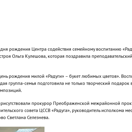
дня рождения Центра содействия семейному воспитанию «Раду
троя Ольга Кулешова, которая поздравила преподавательский 
ень рождения милой «Радуги» – букет любимых цветов». Восп
я группа-семья подготовила не только творческий подарок в 
омпозиций.
 присутствовали прокурор Преображенской межрайонной проку
чительского совета ЦССВ «Радуга», руководитель исполкома м
ово Светлана Селезнева.