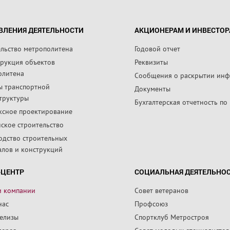
ВЛЕНИЯ ДЕЯТЕЛЬНОСТИ
АКЦИОНЕРАМ И ИНВЕСТО
ельство метрополитена
Годовой отчет
трукция объектов
Реквизиты
олитена
Сообщения о раскрытии ин
ы транспортной
Документы
труктуры
Бухгалтерская отчетность по
ксное проектирование
ское строительство
одство строительных
алов и конструкций
-ЦЕНТР
СОЦИАЛЬНАЯ ДЕЯТЕЛЬНО
и компании
Совет ветеранов
нас
Профсоюз
релизы
Спортклуб Метростроя
лерея
Совет молодых специалистов