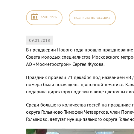
КАЛЕНДАРЬ
ПОДПИСКА
НА РАССЫЛКУ
09.01.2018
2026
,
В преддверии Нового года прошло празднование 
Совета молодых специалистов Московского метрос
АО «Мосметрострой» Сергея Жукова.
б
Вс
Праздник провели 21 декабря под названием «В д
номера были посвящены цветочной тематике. Кажда
1
2
подарила директору поделки в виде цветочных к
8
9
Среди большого количества гостей на празднике
5
16
округа Гольяново Тимофей Четвертков, член Попе
2
23
Гольяново, депутат муниципального округа Гольян
9
30