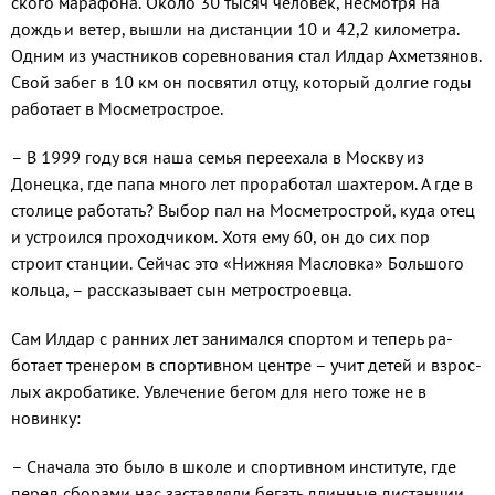
ского марафона. Около 30 тысяч человек, несмотря на
дождь и ве­тер, вышли на дистанции 10 и 42,2 километра.
Одним из участников соревнования стал Илдар Ахмет­зянов.
Свой забег в 10 км он посвятил отцу, который долгие годы
работает в Мосметрострое.
– В 1999 году вся наша семья переехала в Москву из
Донец­ка, где папа много лет прорабо­тал шахтером. А где в
столице работать? Выбор пал на Мосме­трострой, куда отец
и устроил­ся проходчиком. Хотя ему 60, он до сих пор
строит станции. Сейчас это «Нижняя Масловка» Большого
кольца, – рассказыва­ет сын метростроевца.
Сам Илдар с ранних лет за­нимался спортом и теперь ра­
ботает тренером в спортивном центре – учит детей и взрос­
лых акробатике. Увлечение бе­гом для него тоже не в
новинку:
– Сначала это было в шко­ле и спортивном институте, где
перед сборами нас заставляли бегать длинные дистанции.