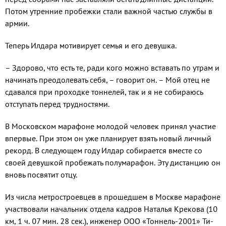
По­том утренние пробежки стали важной частью службы в
армии.
Теперь Илдара мотивирует семья и его девушка.
– Здорово, что есть те, ради кого можно вставать по утрам и
начинать преодолевать себя, – говорит он. – Мой отец не
сда­вался при проходке тоннелей, так и я не собираюсь
отступать перед трудностями.
В Московском марафоне мо­лодой человек принял участие
впервые. При этом он уже пла­нирует взять новый личный
ре­корд. В следующем году Илдар собирается вместе со
своей де­вушкой пробежать полумара­фон. Эту дистанцию он
вновь посвятит отцу.
Из числа метростроевцев в прошедшем в Москве марафо­не
участвовали начальник от­дела кадров Наталья Крекова (10
км, 1 ч. 07 мин. 28 сек.), ин­женер ООО «Тоннель-2001» Ти­