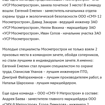
«УСР Мосметростроя», заняла почетное 3 место! В команду
вошли: Евгений Емелин - заместитель начальника отдела
охраны труда и экологической безопасности ООО «СМУ-12
Мосметростроя», Давид Закарая - ведущий инженер ЗАО
«УСР Мосметростроя», Нелли Вокина - маркшейдер ЗАО
«УСР Мосметростроя», Иван Сопов - начальник участка ЗАО
«УСР Мосметростроя».
Молодые специалисты Мосметростроя не только взяли 2
призовых места в командном зачете, обойдя соперников,
но стали лучшими в индивидуальном зачете. А именно:
Евгений Емелин стал лучшим специалистом по охране
труда, Станислав Уланов – лучшим инженером ПТО,
Дмитрий Файзрахманов – лучшим производителем работ, а
Наталья Шарохина - лучшим маркшейдером.
Еще одна команда – ООО «СМУ-9 Метростроя» в составе:
Андрея Баева - заместителя главного маркшейдера ООО
«СМУ-9 Метростроя», Егора Демидова - инженера 2