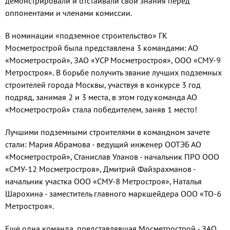
демонстрировали и отстаивали свои знания перед
оппонентами и членами комиссии.
В номинации «подземное строительство» ГК
Мосметрострой была представлена 3 командами: АО
«Мосметрострой», ЗАО «УСР Мосметростроя», ООО «СМУ-9
Метростроя». В борьбе получить звание лучших подземных
строителей города Москвы, участвуя в конкурсе 3 год
подряд, занимая 2 и 3 места, в этом году команда АО
«Мосметрострой» стала победителем, заняв 1 место!
Лучшими подземными строителями в командном зачете
стали: Мария Абрамова - ведущий инженер ООТЭБ АО
«Мосметрострой», Станислав Уланов - начальник ПРО ООО
«СМУ-12 Мосметростроя», Дмитрий Файзрахманов -
начальник участка ООО «СМУ-8 Метростроя», Наталья
Шарохина - заместитель главного маркшейдера ООО «ТО-6
Метростроя».
Ещё одна команда, представлявшая Мосметрострой - ЗАО