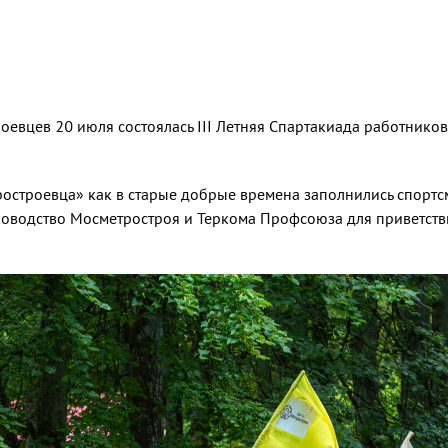
оевцев 20 июля состоялась III Летняя Спартакиада работнико
остроевца» как в старые добрые времена заполнились спортс
ководство Мосметростроя и Теркома Профсоюза для приветств