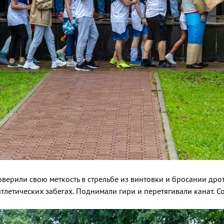
верили свою меткость в стрельбе из винтовки и бросании дро
тлетических забегах. Поднимали гири и перетягивали канат. Со