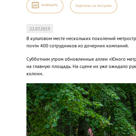
КАЛЕНДАРЬ
ПОДПИСКА
НА РАССЫЛКУ
22.07.2019
2026
,
В культовом месте нескольких поколений метростр
почти 400 сотрудников из дочерних компаний.
б
Вс
Субботним утром обновленные аллеи «Юного метр
на главную площадь. На сцене их уже ожидало ру
колонн.
1
2
8
9
5
16
2
23
9
30
5
6