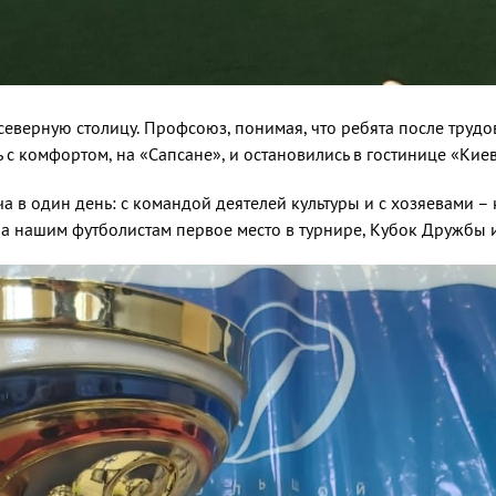
 северную столицу. Профсоюз, понимая, что ребята после труд
 с комфортом, на «Сапсане», и остановились в гостинице «Киев
ча в один день: с командой деятелей культуры и с хозяевами 
ила нашим футболистам первое место в турнире, Кубок Дружбы 