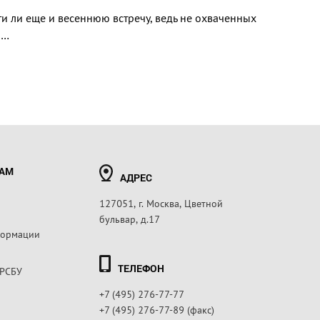
и ли еще и весеннюю встречу, ведь не охваченных
н…
РАМ
АДРЕС
127051, г. Москва, Цветной
бульвар, д.17
формации
ТЕЛЕФОН
 РСБУ
+7 (495) 276-77-77
+7 (495) 276-77-89 (факс)