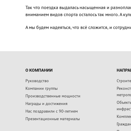
Так что поездка выдалась насыщенная и разнопла
вниманием видов спорта осталось так много. А к
А мы будем надеяться, что всё сложится, и сотруд
О КОМПАНИИ
НАПРА
Руководство
Строит
Компании группы
Реконс
метроп
Производственные мощности
Объект
Награды и достижения
инфрас
Нас поздравили с 90-летием
Компле
Презентационные материалы
Граждан