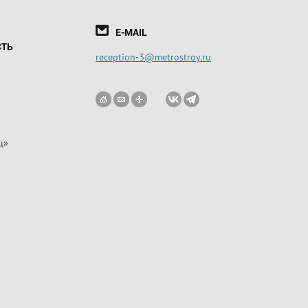
E-MAIL
СТЬ
reception-3@metrostroy.ru
ц»