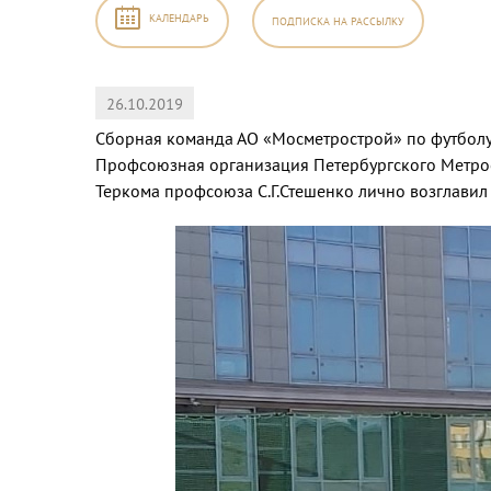
КАЛЕНДАРЬ
ПОДПИСКА
НА РАССЫЛКУ
26.10.2019
2026
,
Сборная команда АО «Мосметрострой» по футболу
Профсоюзная организация Петербургского Метрос
Теркома профсоюза С.Г.Стешенко лично возглавил
б
Вс
1
2
8
9
5
16
2
23
9
30
5
6