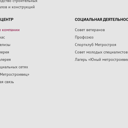
одство строительных
алов и конструкций
-ЦЕНТР
СОЦИАЛЬНАЯ ДЕЯТЕЛЬНО
и компании
Совет ветеранов
нас
Профсоюз
релизы
Спортклуб Метростроя
лерея
Совет молодых специалистов
алерея
Лагерь «Юный метростроеве
циальных сетях
«Метростроевец»
я связь