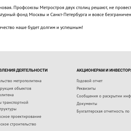
новая. Профсоюзы Метростроя двух столиц решают, не провест
ультурный фонд Москвы и Санкт-Петербурга и вовсе безграниче
ничество наше будет долгим и успешным!
ВЛЕНИЯ ДЕЯТЕЛЬНОСТИ
АКЦИОНЕРАМ И ИНВЕСТО
ельство метрополитена
Годовой отчет
трукция объектов
Реквизиты
олитена
Сообщения о раскрытии ин
ы транспортной
Документы
труктуры
Бухгалтерская отчетность по
ксное проектирование
ское строительство