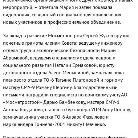
мероприятий, – отметила Мария и затем показала
видеоролик, созданный специально для привлечения
новых участников в профессиональное объединение.
За вклад в развитие Мосметростроя Сергей Жуков вручил
почетные грамоты членам Совета: ведущему инженеру
отдела труда и экологической безопасности Марии
Абрамовой, ведущему специалисту отдела кадров и
социального развития Наталии Ермаковой, юристу
договорного отдела Алене Меньшиной, замначальника
планового отдела ТО-6 Татьяне Платоновой и горному
мастеру СМУ-9 Роману Шергину. Благодарственными
письмами наградили специалиста по воинскому учету АО
«Мосметрострой» Дарью Бамбенкову, мастера СМУ-1
Антона Богданова, старшего бухгалтера УЦМ Анну Попову,
замначальника участка ТО-6 Анвара Фазылова и
маркшейдера Тоннеля-2001 Никиту Шевченко.
В заключительной части встречи гендиректор в формате