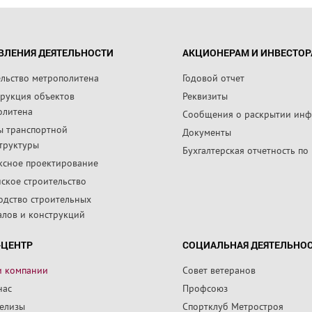
ВЛЕНИЯ ДЕЯТЕЛЬНОСТИ
АКЦИОНЕРАМ И ИНВЕСТО
ельство метрополитена
Годовой отчет
трукция объектов
Реквизиты
олитена
Сообщения о раскрытии ин
ы транспортной
Документы
труктуры
Бухгалтерская отчетность по
ксное проектирование
ское строительство
одство строительных
алов и конструкций
-ЦЕНТР
СОЦИАЛЬНАЯ ДЕЯТЕЛЬНО
и компании
Совет ветеранов
нас
Профсоюз
релизы
Спортклуб Метростроя