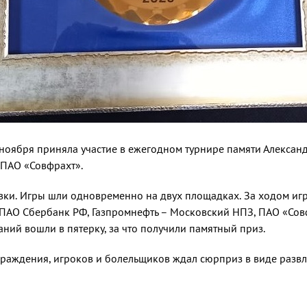
ноября приняла участие в ежегодном турнире памяти Алексан
 ПАО «Совфрахт».
вки. Игры шли одновре­менно на двух площадках. За ходом иг
 ПАО Сбербанк РФ, Газпром­нефть – Московский НПЗ, ПАО «Сов­
ний вошли в пятерку, за что получили памятный приз.
раждения, игроков и болель­щиков ждал сюрприз в виде развл