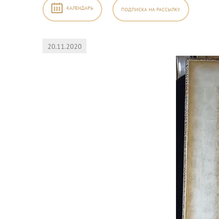
КАЛЕНДАРЬ
ПОДПИСКА
НА РАССЫЛКУ
20.11.2020
2026
,
б
Вс
1
2
8
9
5
16
2
23
9
30
5
6