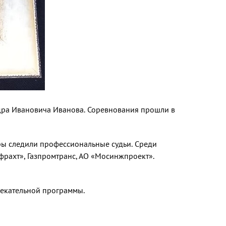
дра Ивановича Иванова. Соревнования прош­ли в
ры следили профессиональные судьи. Среди
фрахт», Газпромтранс, АО «Мосинжпро­ект».
екатель­ной программы.