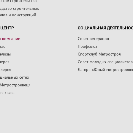
ское строительство
одство строительных
алов и конструкций
-ЦЕНТР
СОЦИАЛЬНАЯ ДЕЯТЕЛЬНО
и компании
Совет ветеранов
нас
Профсоюз
релизы
Спортклуб Метростроя
лерея
Совет молодых специалистов
алерея
Лагерь «Юный метростроеве
циальных сетях
«Метростроевец»
я связь