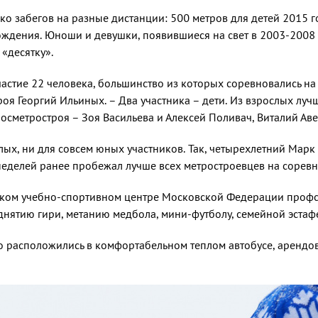
ко забегов на разные дистан­ции: 500 метров для детей 2015 
де­ния. Юноши и девушки, появившиеся на свет в 2003-2008 го
«десятку».
астие 22 человека, большинство из которых соревновались на
оя Георгий Ильиных. – Два участника – дети. Из взрослых луч
Мосметростроя – Зоя Васильева и Алексей Поливач, Вита­лий Ав
ых, ни для совсем юных участников. Так, четырехлетний Марк 
– неделей ранее пробежал лучше всех метростроевцев на соре
йском учебно-спортивном центре Московской Федерации профс
­нятию гири, метанию медбола, мини-фут­болу, семейной эстаф
о расположились в ком­фортабельном теплом автобусе, арендо