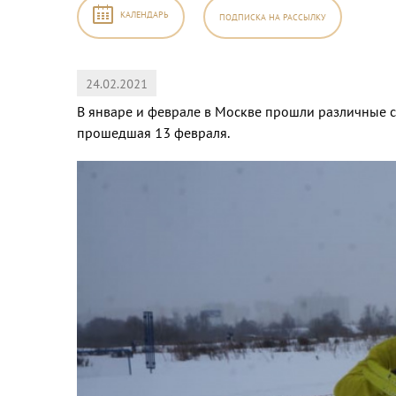
КАЛЕНДАРЬ
ПОДПИСКА
НА РАССЫЛКУ
24.02.2021
2026
,
В январе и феврале в Москве прошли различные 
прошедшая 13 февраля.
б
Вс
1
2
8
9
5
16
2
23
9
30
5
6