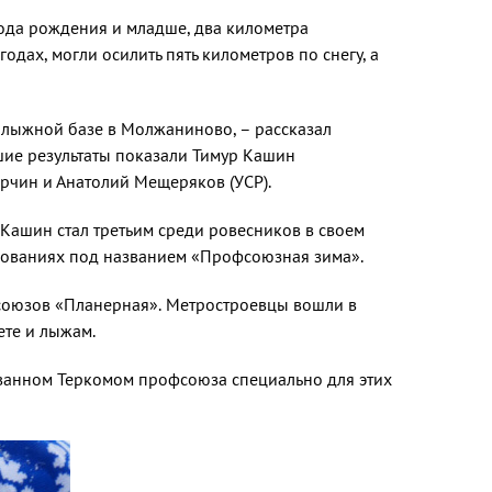
года рож­дения и младше, два километра
дах, могли осилить пять километров по снегу, а
 лыжной базе в Молжаниново, – рассказал
шие результаты показа­ли Тимур Кашин
ерчин и Анатолий Мещеряков (УСР).
Ка­шин стал третьим среди ровесников в сво­ем
внова­ниях под названием «Профсоюзная зима».
оюзов «Пла­нерная». Метростроевцы вошли в
ете и лыжам.
­ванном Теркомом профсоюза специаль­но для этих