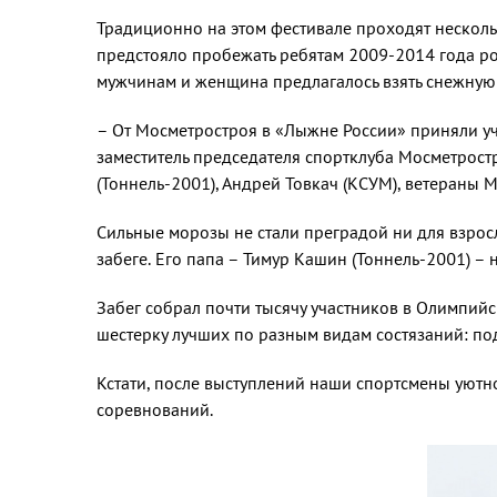
Традиционно на этом фестивале про­ходят несколь
предстояло пробежать ребятам 2009-2014 года рож
мужчинам и женщина предлагалось взять снежную 
– От Мосметростроя в «Лыжне России» приняли уч
заместитель председателя спортклуба Мосметростр
(Тоннель-2001), Андрей Товкач (КСУМ), ветераны 
Сильные морозы не стали прегра­дой ни для взросл
забеге. Его папа – Тимур Кашин (Тон­нель-2001) 
Забег собрал почти тысячу участников в Олимпи
шестерку лучших по разным видам состязаний: под
Кстати, после выступлений наши спортсмены уютн
соревнований.