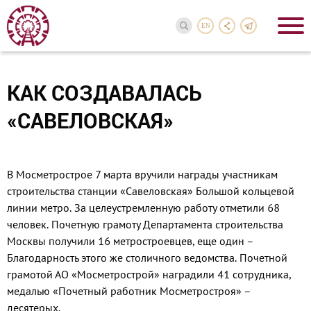
EN
КАК СОЗДАВАЛАСЬ
«САВЕЛОВСКАЯ»
В Мосметрострое 7 марта вручили награды участни­кам
строительства стан­ции «Савеловская» Большой кольцевой
линии метро. За це­леустремленную работу отмети­ли 68
человек. Почетную грамо­ту Департамента строительства
Москвы получили 16 метростро­евцев, еще один –
Благодарность этого же столичного ведомства. Почетной
грамотой АО «Мосме­трострой» наградили 41 сотруд­ника,
медалью «Почетный работ­ник Мосметростроя» –
десятерых.