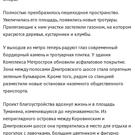
Полностью преобразилось пе­шеходное пространство.
Увели­чилась его площадь, появились новые тротуары.
Прилегающие к ним участки застелили газоном, на котором
красуются деревья, ку­старники и клумбы.
У выходов из метро теперь ра­дуют глаз современный
бордюр­ный камень и тротуарная плитка. У здания
Комплекса Метростроя обновили асфальтовое покрытие.
Зона между полосами Дмитров­ского шоссе стала опрятным
зе­леным бульваром. Кроме того, рядом со станцией
разместили новые остановки наземного об­щественного
транспорта.
Проект благоустройства вдох­нул жизнь и в площадь
Туманяна, изменившуюся до неузнаваемости. Из
неприглядного островка между Коровинским и
Дмитровским шоссе она превратилась в место для отды­ха и
прогулок с лавочками, большим цветником и фигурно