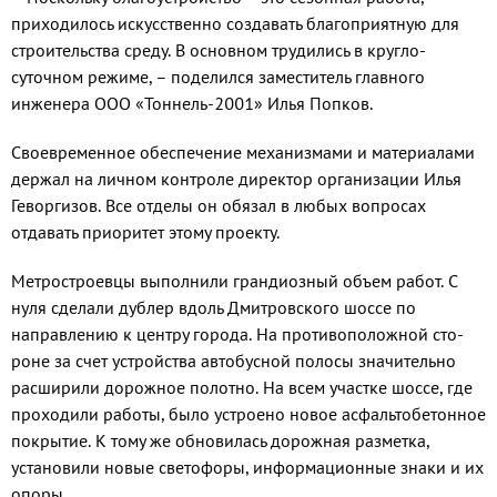
приходилось искусственно создавать благопри­ятную для
строительства среду. В основном трудились в кругло­
суточном режиме, – поделился заместитель главного
инженера ООО «Тоннель-2001» Илья Попков.
Своевременное обеспечение механизмами и материалами
дер­жал на личном контроле дирек­тор организации Илья
Геворги­зов. Все отделы он обязал в любых вопросах
отдавать приоритет это­му проекту.
Метростроевцы выполнили грандиозный объем работ. С
нуля сделали дублер вдоль Дмитровско­го шоссе по
направлению к центру города. На противоположной сто­
роне за счет устройства автобус­ной полосы значительно
расши­рили дорожное полотно. На всем участке шоссе, где
проходили ра­боты, было устроено новое асфаль­тобетонное
покрытие. К тому же обновилась дорожная разметка,
установили новые светофоры, ин­формационные знаки и их
опоры.