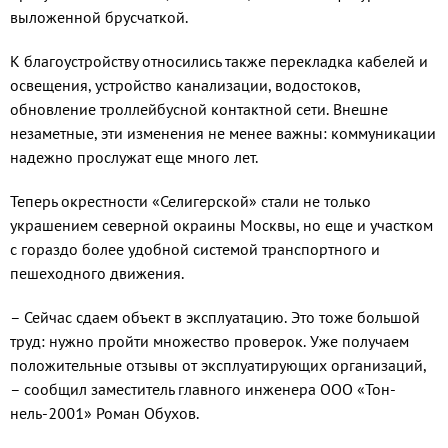
выложенной брусчаткой.
К благоустройству относились также перекладка кабелей и
осве­щения, устройство канализации, водостоков,
обновление троллей­бусной контактной сети. Внешне
незаметные, эти изменения не ме­нее важны: коммуникации
надеж­но прослужат еще много лет.
Теперь окрестности «Селигер­ской» стали не только
украшени­ем северной окраины Москвы, но еще и участком
с гораздо более удобной системой транспортного и
пешеходного движения.
– Сейчас сдаем объект в эксплу­атацию. Это тоже большой
труд: нужно пройти множество прове­рок. Уже получаем
положитель­ные отзывы от эксплуатирующих организаций,
– сообщил замести­тель главного инженера ООО «Тон­
нель-2001» Роман Обухов.