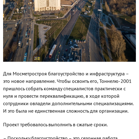
Для Мосметростроя благоу­стройство и инфраструкту­ра –
это новое направление. Чтобы освоить его, Тоннелю-2001
пришлось собрать команду специ­алистов практически с
нуля и про­вести переквалификацию, в ходе которой
сотрудники овладели до­полнительными специализациями.
И это была не единственная слож­ность для организации.
Проект требовалось выпол­нить в сжатые сроки.
– Поскольку благоустройство – это сезонная работа,