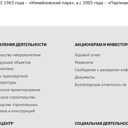
 С 1963 года – «Измайловский парк», а с 2005 года – «Партиза
ВЛЕНИЯ ДЕЯТЕЛЬНОСТИ
АКЦИОНЕРАМ И ИНВЕСТО
ельство метрополитена
Годовой отчет
трукция объектов
Реквизиты
олитена
Сообщения о раскрытии ин
ы транспортной
Документы
труктуры
Бухгалтерская отчетность по
ксное проектирование
ское строительство
одство строительных
алов и конструкций
-ЦЕНТР
СОЦИАЛЬНАЯ ДЕЯТЕЛЬНО