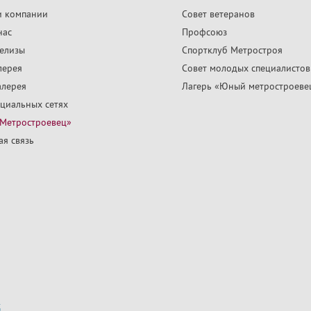
и компании
Совет ветеранов
нас
Профсоюз
релизы
Спортклуб Метростроя
лерея
Совет молодых специалистов
алерея
Лагерь «Юный метростроеве
циальных сетях
«Метростроевец»
я связь
х