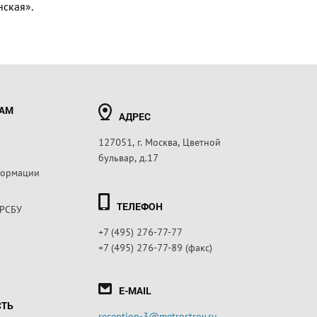
нская».
РАМ
АДРЕС
127051, г. Москва, Цветной
бульвар, д.17
формации
ТЕЛЕФОН
 РСБУ
+7 (495) 276-77-77
+7 (495) 276-77-89 (факс)
E-MAIL
СТЬ
reception-3@metrostroy.ru