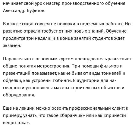
начинает свой урок мастер производствен­ного обучения
Александр Буфетов.
В классе сидят совсем не но­вички в подземных работах. Но
развитие отрасли требует от них новых знаний. Обучение
продлит­ся три недели, и в конце занятий студентов ждет
экзамен.
Параллельно с основным кур­сом преподаватель разъясняет
об­щие понятия метростроения. При помощи фильмов и
презентаций показывает, какие бывают виды тоннелей и
обделки, как устрое­ны тюбинги. В аудитории для на­
глядности установлены макеты строительных объектов и
обору­дования.
Еще на лекции можно освоить профессиональный сленг: к
при­меру, узнать, что такое «баранчик» или как «принести
ведро тока».