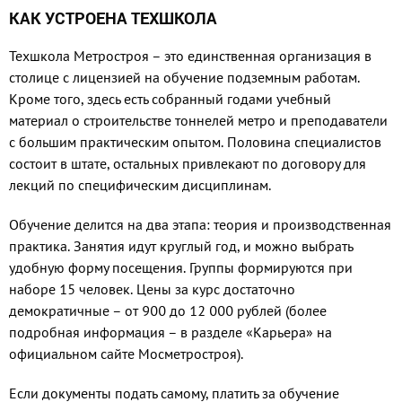
КАК УСТРОЕНА ТЕХШКОЛА
Техшкола Метростроя – это единственная организация в
сто­лице с лицензией на обучение подземным работам.
Кроме того, здесь есть собранный годами учебный
материал о строитель­стве тоннелей метро и препода­ватели
с большим практическим опытом. Половина специалистов
состоит в штате, остальных при­влекают по договору для
лекций по специфическим дисциплинам.
Обучение делится на два этапа: теория и производ­ственная
практика. Занятия идут круглый год, и можно вы­брать
удобную форму посеще­ния. Группы формируются при
наборе 15 человек. Цены за курс достаточно
демократичные – от 900 до 12 000 рублей (более
подробная информация – в раз­деле «Карьера» на
официальном сайте Мосметростроя).
Если документы подать само­му, платить за обучение