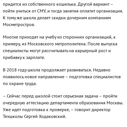
придется из собственного кошелька. Дру­гой вариант –
пойти учиться от СМУ, и тогда занятия оплатит ор­ганизация.
К тому же школа дела­ет скидки дочерним компаниям
Мосметростроя.
Многие приходят на учебу из сторонних организаций, к
приме­ру, из Московского метрополите­на. После выпуска
специалисты могут рассчитывать на карьер­ный рост и
прибавку к зарплате.
В 2018 году школа продолжает развиваться. Недавно
появилось новое направление – подготов­ка специалистов
по охране труда.
– Сейчас перед школой стоит се­рьезная задача – пройти
очередную аттестацию департамента образо­вания Москвы.
Уже идет подготов­ка к проверке, – говорит директор
Техшколы Сергей Ходаковский.