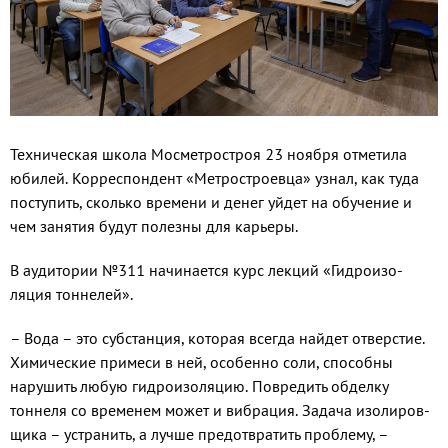
Техническая школа Мосметростроя 23 ноября отметила
юбилей. Корреспондент «Метростроевца» узнал, как туда
поступить, сколько времени и денег уйдет на обучение и
чем занятия будут полезны для карьеры.
В аудитории №311 начинает­ся курс лекций «Гидроизо­
ляция тоннелей».
– Вода – это субстанция, кото­рая всегда найдет отверстие.
Хи­мические примеси в ней, осо­бенно соли, способны
нарушить любую гидроизоляцию. Повредить обделку
тоннеля со временем мо­жет и вибрация. Задача изолиров­
щика – устранить, а лучше пре­дотвратить проблему, –