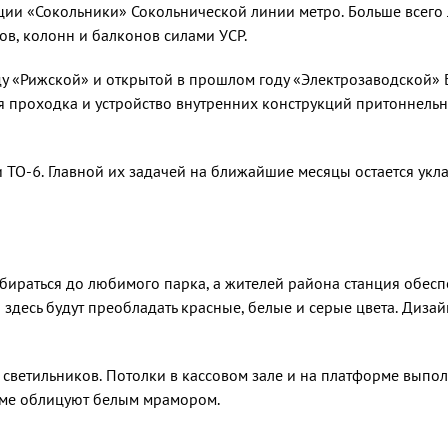
ии «Сокольники» Сокольнической линии метро. Больше всего 
в, колонн и балко­нов силами УСР.
у «Рижской» и открытой в прошлом году «Электрозаводской» Б
ся проходка и устройство внутренних конструкций притоннел
 ТО-6. Главной их задачей на ближайшие месяцы остается укл
бираться до любимого парка, а жителей района станция обес
 здесь будут преобладать красные, белые и серые цвета. Диза
ет светильников. Потолки в кассовом зале и на платформе выпо
рме облицуют белым мрамором.