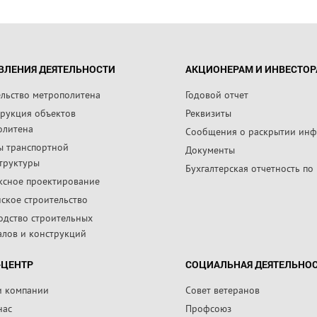
ВЛЕНИЯ ДЕЯТЕЛЬНОСТИ
АКЦИОНЕРАМ И ИНВЕСТО
ельство метрополитена
Годовой отчет
трукция объектов
Реквизиты
олитена
Сообщения о раскрытии ин
ы транспортной
Документы
труктуры
Бухгалтерская отчетность по
ксное проектирование
ское строительство
одство строительных
алов и конструкций
-ЦЕНТР
СОЦИАЛЬНАЯ ДЕЯТЕЛЬНО
и компании
Совет ветеранов
нас
Профсоюз