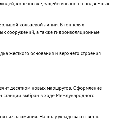
людей, конечно же, задействовано на подземных
оль­шой кольцевой линии. В тоннелях
ьных сооружений, а также гидроизоляционные
адка жесткого основания и верхнего строения
печит де­сятком новых маршрутов. Оформление
йн станции вы­бран в ходе Международного
лнят из алюминия. На полу укладывают светло-