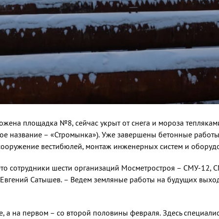
ожена площадка №8, сей­час укрыт от снега и мороза теплякам
ое название – «Стро­мынка»). Уже завершены бетонные рабо­
сооружение вестибюлей, мон­таж инженерных систем и оборудов
Это сотрудники шести органи­заций Мосметростроя – СМУ-12, С
Евгений Сатышев. – Ведем земля­ные работы на будущих выход
е, а на первом – со вто­рой половины февраля. Здесь специа­л