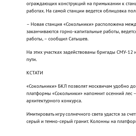
ограждающих конструкций на примыкании к станц
работах. На самой станции ведется облицовка поло
– Новая станция «Сокольники» рас­положена межд
заканчиваются горно-капитальные работы, ве­дет
работы, – сообщил Сатышев.
На этих участках задействованы бригады СМУ-12 и
пути.
КСТАТИ
«Сокольники» БКЛ позволят москви­чам удобно до
платформы «Сокольники» напомнит осен­ний лес –
архитектурного конкурса.
Имитировать игру солнечного света удастся за сч
серый и темно-серый гранит. Колонны на платфо