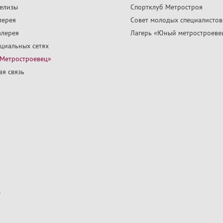
релизы
Спортклуб Метростроя
лерея
Совет молодых специалистов
алерея
Лагерь «Юный метростроеве
циальных сетях
«Метростроевец»
я связь
х