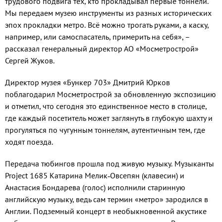
трудового подвига тех, кто прокладывал первые тоннели.
Мы передаем музею инструменты из разных исторических
эпох прокладки метро. Всё можно трогать руками, а каску,
например, или самоспасатель, примерить на себя», –
рассказал генеральный директор АО «Мосметрострой»
Сергей Жуков.
Директор музея «Бункер 703» Дмитрий Юрков
поблагодарил Мосметрострой за обновленную экспозицию
и отметил, что сегодня это единственное место в столице,
где каждый посетитель может заглянуть в глубокую шахту и
прогуляться по чугунным тоннелям, аутентичным тем, где
ходят поезда.
Передача тюбингов прошла под живую музыку. Музыканты
Project 1685 Катарина Мелик‑Овсепян (клавесин) и
Анастасия Бондарева (голос) исполнили старинную
английскую музыку, ведь сам термин «метро» зародился в
Англии. Подземный концерт в необыкновенной акустике