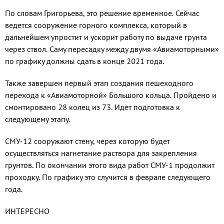
По словам Григорьева, это решение временное. Сейчас
ведется сооружение горного комплекса, который в
дальней­шем упростит и ускорит работу по выдаче грунта
через ствол. Саму пересадку меж­ду двумя «Авиамоторными»
по графику должны сдать в конце 2021 года.
Также завершен первый этап созда­ния пешеходного
перехода к «Авиамотор­ной» Большого кольца. Пройдено и
смон­тировано 28 колец из 73. Идет подготовка к
следующему этапу.
СМУ-12 сооружают стену, через ко­торую будет
осуществляться нагнетание раствора для закрепления
грунтов. По окончании этого вида работ СМУ-1 про­должит
проходку. По графику это случит­ся в феврале следующего
года.
ИНТЕРЕСНО