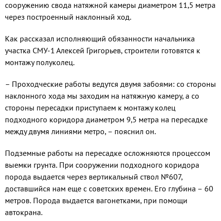
сооружению свода на­тяжной камеры диаметром 11,5 метра
че­рез построенный наклонный ход.
Как рассказал исполняющий обязан­ности начальника
участка СМУ-1 Алексей Григорьев, строители готовятся к
монта­жу полуколец.
– Проходческие работы ведутся двумя забоями: со стороны
наклонного хода мы заходим на натяжную камеру, а со
сторо­ны пересадки приступаем к монтажу ко­лец
подходного коридора диаметром 9,5 метра на пересадке
между двумя линия­ми метро, – пояснил он.
Подземные работы на пересадке ос­ложняются процессом
выемки грун­та. При сооружении подходного коридо­ра
порода выдается через вертикальный ствол №607,
доставшийся нам еще с со­ветских времен. Его глубина – 60
метров. Порода выдается вагонетками, при помо­щи
автокрана.