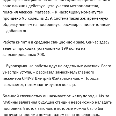
зоне влияния действующего участка метрополитена, –
пояснил Алексей Матвеев. – К настоящему моменту там
пройдено 95 колец из 259. Система такая же: временную
обделку меняем на постоянную, рас¬ширяя пилот-тоннели,
– добавил он.
Работа кипит и в среднем станционном зале. Сейчас здесь
ведется проходка, установлено 199 колец из
запланированных 208.
– Буровзрывные работы идут на отдельных участках. Всего
у нас три уступа, – рассказал заместитель главного
инженера СМУ-8 Дмитрий Файзрахманов. – Порода
взрывается, потом монтируются кольца.
Большой сложностью он называет от¬катку породы. Из-за
глубины залегания будущей станции невозможно наладить
постоянный поток вагонов, в которые можно было бы
погрузить породу и по¬дать затем ее на поверхность.