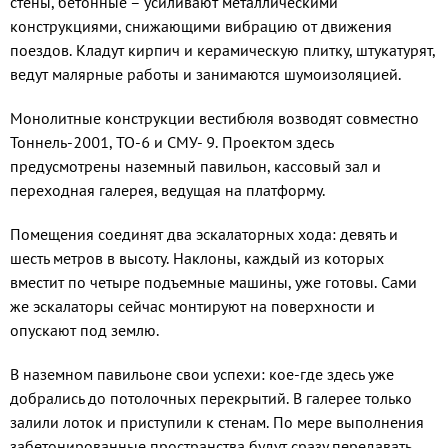
стены, бетонные – усиливают металлическими
конструкциями, снижающими вибрацию от движения
поездов. Кладут кирпич и керамическую плитку, штукатурят,
ведут малярные работы и занимаются шумоизоляцией.
Монолитные конструкции вестибюля возводят совместно
Тоннель-2001, ТО-6 и СМУ- 9. Проектом здесь
предусмотрены наземный павильон, кассовый зал и
переходная галерея, ведущая на платформу.
Помещения соединят два эскалаторных хода: девять и
шесть метров в высоту. Наклоны, каждый из которых
вместит по четыре подъемные машины, уже готовы. Сами
же эскалаторы сейчас монтируют на поверхности и
опускают под землю.
В наземном павильоне свои успехи: кое-где здесь уже
добрались до потолочных перекрытий. В галерее только
залили лоток и приступили к стенам. По мере выполнения
забетонированные пространства будут сразу передавать