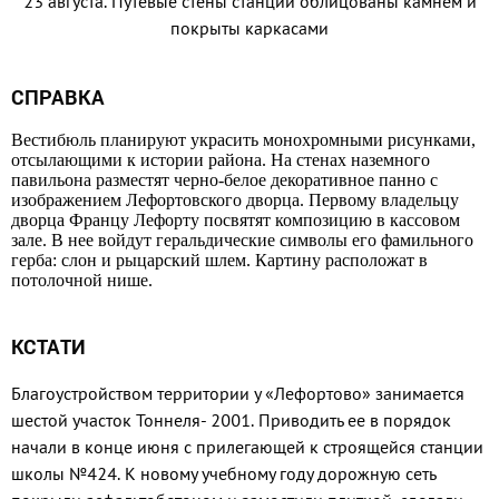
23 августа. Путевые стены станции облицованы камнем и
покрыты каркасами
СПРАВКА
Вестибюль планируют украсить монохромными рисунками,
отсылающими к истории района. На стенах наземного
павильона разместят черно-белое декоративное панно с
изображением Лефортовского дворца. Первому владельцу
дворца Францу Лефорту посвятят композицию в кассовом
зале. В нее войдут геральдические символы его фамильного
герба: слон и рыцарский шлем. Картину расположат в
потолочной нише.
КСТАТИ
Благоустройством территории у «Лефортово» занимается
шестой участок Тоннеля- 2001. Приводить ее в порядок
начали в конце июня с прилегающей к строящейся станции
школы №424. К новому учебному году дорожную сеть