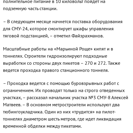
полнительное питание в 10 киловольт пой­дет на
подземную часть станции.
– В следующем месяце начнется по­ставка оборудования
для СМУ-24, которое смонтирует шкафы управления
тяговой подстанцией, – отметил Файзрахманов.
Масштабные работы на «Марьиной Роще» кипят и в
тоннелях. Строители гидро­изолируют подходные
выработки со сторо­ны двух пикетов – 270 и 272. Также
ведет­ся проходка правого станционного тоннеля.
– Проходка ведется с помощью буровзрывных работ с
ограничением. Их про­водят только на строго отведенных
участ­ках, – рассказал начальник участка №3 СМУ-8 Алексей
Матвеев. – В основном метростроители используют два
тюбин­гоукладчика. Один из них «трудится» на пилот-
тоннелях диаметром шесть метров, где идет ликвидация
временной обделки между пикетами.