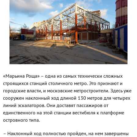
«Марьина Роща» – одна из самых тех­нически сложных
строящихся станций столичного метро. Это признают и
город­ские власти, и московские метрострои­тели. Здесь уже
сооружен наклонный ход длиной 130 метров для четырех
линий эскалаторов. Они доставят пассажиров от
единственного на этой станции вестибю­ля к платформе
островного типа.
– Наклонный ход полностью пройден, на нем завершены