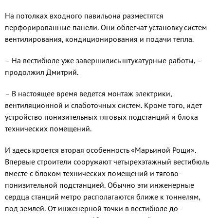
На потолках входного павильона раз­местятся
перфорированные панели. Они облегчат установку систем
вентилирова­ния, кондиционирования и подачи тепла.
– На вестибюле уже завершились шту­катурные работы, –
продолжил Дмитрий.
– В настоящее время ведется монтаж электрики,
вентиляционной и слаботоч­ных систем. Кроме того, идет
устрой­ство понизительных тяговых подстанций и блока
технических помещений.
И здесь кроется вторая особенность «Марьиной Рощи».
Впервые строители со­оружают четырехэтажный вестибюль
вме­сте с блоком технических помещений и тя­гово-
понизительной подстанцией. Обычно эти инженерные
сердца станций метро располагаются ближе к тоннелям,
под зем­лей. От инженерной точки в вестибюле до­