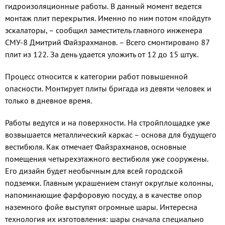
гидроизоляционные работы. В данный момент ведется
монтаж плит пе­рекрытия. Именно по ним потом «пойдут»
эскалаторы, – сообщил заместитель главного инженера
СМУ-8 Дмитрий Файзрахманов. – Всего смонтировано 87
плит из 122. За день удается уложить от 12 до 15 штук.
Процесс относится к категории работ повышенной
опасности. Монтирует пли­ты бригада из девяти человек и
только в дневное время.
Работы ведутся и на поверхности. На стройплощадке уже
возвышается метал­лический каркас – основа для будущего
вестибюля. Как отмечает Файзрахманов, основные
помещения четырехэтажно­го вестибюля уже сооружены.
Его дизайн будет необычным для всей городской
подземки. Главным украшением станут округлые колонны,
напоминающие фар­форовую посуду, а в качестве опор
назем­ного фойе выступят огромные шары. Инте­ресна
технология их изготовления: шары сначала специально