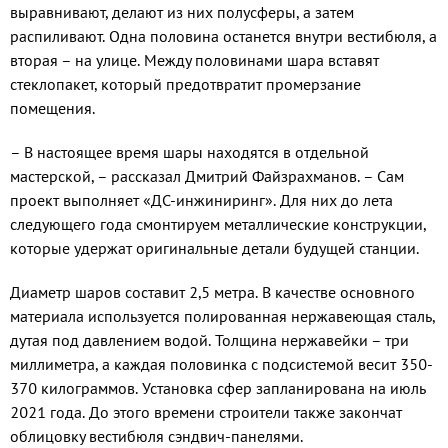
выравнивают, делают из них полусферы, а затем
распиливают. Одна половина останется внутри вестибю­ля, а
вторая – на улице. Между половинами шара вставят
стеклопакет, который пре­дотвратит промерзание
помещения.
– В настоящее время шары находятся в отдельной
мастерской, – рассказал Дми­трий Файзрахманов. – Сам
проект выпол­няет «ДС-инжиниринг». Для них до лета
следующего года смонтируем металличе­ские конструкции,
которые удержат ори­гинальные детали будущей станции.
Диаметр шаров составит 2,5 метра. В ка­честве основного
материала используется полированная нержавеющая сталь,
дутая под давлением водой. Толщина нержавейки – три
миллиметра, а каждая половинка с под­системой весит 350-
370 килограммов. Уста­новка сфер запланирована на июль
2021 года. До этого времени строители также закон­чат
облицовку вестибюля сэндвич-панелями.