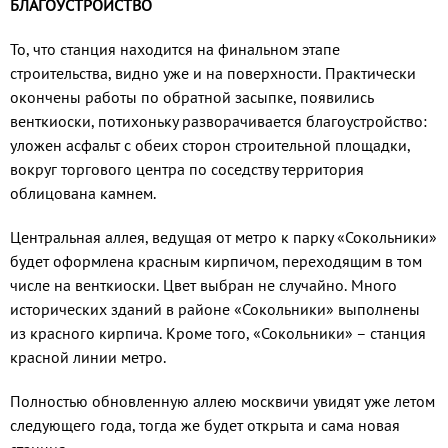
БЛАГОУСТРОЙСТВО
То, что станция находится на финаль­ном этапе
строительства, видно уже и на поверхности. Практически
окончены ра­боты по обратной засыпке, появились
венткиоски, потихоньку разворачивает­ся благоустройство:
уложен асфальт с обе­их сторон строительной площадки,
вокруг торгового центра по соседству территория
облицована камнем.
Центральная аллея, ведущая от ме­тро к парку «Сокольники»
будет оформ­лена красным кирпичом, переходящим в том
числе на венткиоски. Цвет выбран не случайно. Много
исторических зданий в районе «Сокольники» выполнены
из красного кирпича. Кроме того, «Соколь­ники» – станция
красной линии метро.
Полностью обновленную аллею мо­сквичи увидят уже летом
следующего года, тогда же будет открыта и сама но­вая