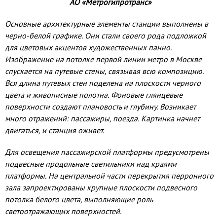
АО «Метрогипротранс»
Основные архитектурные элементы станции выполне­ны в
черно-белой графике. Они стали своего рода подложкой
для цветовых акцентов художествен­ных панно.
Изображение на потолке первой линии метро в Москве
спускается на путевые стены, свя­зывая всю композицию.
Вся длина путевых стен по­делена на плоскости черного
цвета и живописные полотна. Фоновые глянцевые
поверхности созда­ют плановость и глубину. Возникает
много отра­жений: пассажиры, поезда. Картинка начнет
дви­гаться, и станция оживет.
Для освещения пассажирской платформы предусмотрены
подвесные продольные светиль­ники над краями
платформы. На центральной ча­сти перекрытия перронного
зала запроектирова­ны крупные плоскости подвесного
потолка белого цвета, выполняющие роль
светоотражающих по­верхностей.