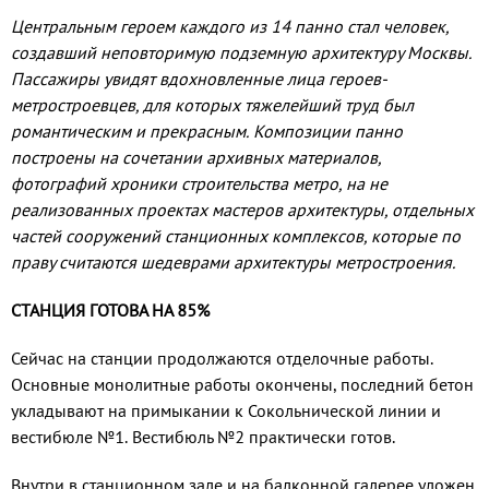
Центральным героем каждого из 14 панно стал человек,
создавший неповторимую подземную ар­хитектуру Москвы.
Пассажиры увидят вдохнов­ленные лица героев-
метростроевцев, для которых тяжелейший труд был
романтическим и прекрас­ным. Композиции панно
построены на сочета­нии архивных материалов,
фотографий хрони­ки строительства метро, на не
реализованных проектах мастеров архитектуры, отдельных
ча­стей сооружений станционных комплексов, кото­рые по
праву считаются шедеврами архитекту­ры метростроения.
СТАНЦИЯ ГОТОВА НА 85%
Сейчас на станции продолжаются от­делочные работы.
Основные монолитные работы окончены, последний бетон
укла­дывают на примыкании к Сокольниче­ской линии и
вестибюле №1. Вестибюль №2 практически готов.
Внутри в станционном зале и на бал­конной галерее уложен