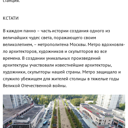
станция.
КСТАТИ
В каждом панно – часть истории соз­дания одного из
величайших чудес света, поражающего своим
великолепием, – ме­трополитена Москвы. Метро вдохновля­
ло архитекторов, художников и скульпто­ров во все
времена. В создании уникальных произведений
архитектуры участвова­ли известнейшие архитекторы,
художни­ки, скульпторы нашей страны. Метро за­щищало и
служило убежищем для жителей столицы в тяжелые годы
Великой Отече­ственной войны.