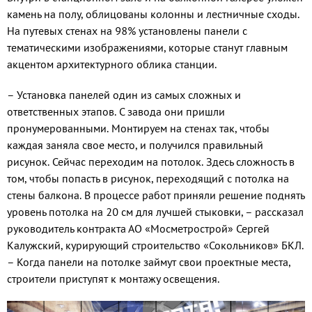
камень на полу, облицованы колонны и лестничные схо­ды.
На путевых стенах на 98% установле­ны панели с
тематическими изображени­ями, которые станут главным
акцентом архитектурного облика станции.
– Установка панелей один из самых сложных и
ответственных этапов. С за­вода они пришли
пронумерованными. Монтируем на стенах так, чтобы
каждая заняла свое место, и получился правиль­ный
рисунок. Сейчас переходим на пото­лок. Здесь сложность в
том, чтобы попасть в рисунок, переходящий с потолка на
сте­ны балкона. В процессе работ приняли ре­шение поднять
уровень потолка на 20 см для лучшей стыковки, – рассказал
руко­водитель контракта АО «Мосметрострой» Сергей
Калужский, курирующий строи­тельство «Сокольников» БКЛ.
– Когда па­нели на потолке займут свои проектные места,
строители приступят к монтажу ос­вещения.