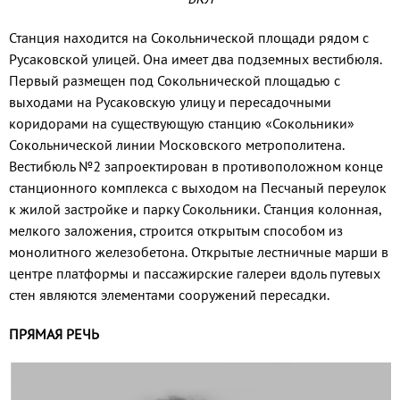
Станция находится на Сокольниче­ской площади рядом с
Русаковской ули­цей. Она имеет два подземных вестибюля.
Первый размещен под Сокольнической площадью с
выходами на Русаковскую улицу и пересадочными
коридорами на существующую станцию «Сокольники»
Сокольнической линии Московского ме­трополитена.
Вестибюль №2 запроектирован в про­тивоположном конце
станционного ком­плекса с выходом на Песчаный переулок
к жилой застройке и парку Сокольники. Станция колонная,
мелкого заложения, строится открытым способом из
монолит­ного железобетона. Открытые лестничные марши в
центре платформы и пассажир­ские галереи вдоль путевых
стен являются элементами сооружений пересадки.
ПРЯМАЯ РЕЧЬ