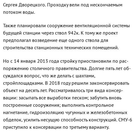
Сергея Дво­рецкого. Проходку вели под не­скончаемым
потоком воды.
Также планировали сооруже­ние вентиляционной системы
будущей станции через ствол 942к. К тому же проект
предпола­гал возведение еще одного ство­ла для
строительства станцион­ных технических помещений.
Но с 14 января 2013 года стройку приостановили по рас­
поряжению столичного прави­тельства. Долгие пять лет об­
суждался вопрос, что же делать с шахтами,
стройплощадками. В 2018 году решили законсерви­ровать
объект на десять лет. Рас­сматривалось три вида консер­
вации: засыпать все выработки песком; забутить вновь
постро­енные сооружения; выполнить контрольное
нагнетание, гидро­изоляцию чугунных и железобе­тонных
обделок, усилить несу­щую способность конструкций. СМУ-6
приступило к консерва­ции по третьему варианту.