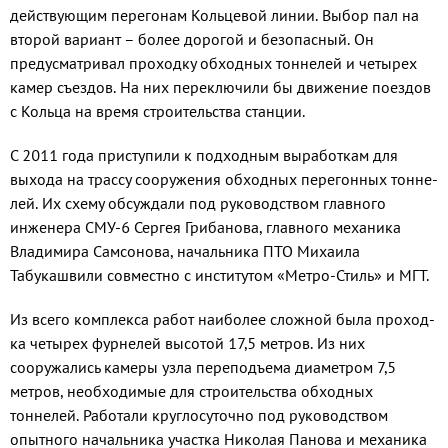
действующим пе­регонам Кольцевой линии. Вы­бор пал на
второй вариант – бо­лее дорогой и безопасный. Он
предусматривал проходку обход­ных тоннелей и четырех
камер съездов. На них переключили бы движение поездов
с Кольца на время строительства станции.
С 2011 года приступили к подходным выработкам для
выхода на трассу сооружения обходных перегонных тонне­
лей. Их схему обсуждали под ру­ководством главного
инженера СМУ-6 Сергея Грибанова, главно­го механика
Владимира Самсо­нова, начальника ПТО Михаила
Табукашвили совместно с инсти­тутом «Метро-Стиль» и МГТ.
Из всего комплекса работ наиболее сложной была проход­
ка четырех фурнелей высотой 17,5 метров. Из них
сооружались камеры узла переподъема ди­аметром 7,5
метров, необходи­мые для строительства обходных
тоннелей. Работали круглосуточ­но под руководством
опытно­го начальника участка Николая Панова и механика