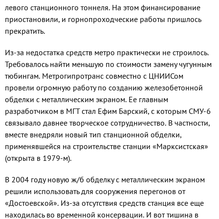
ле­вого станционного тоннеля. На этом финансирование
приоста­новили, и горнопроходческие ра­боты пришлось
прекратить.
Из-за недостатка средств ме­тро практически не строилось.
Требовалось найти меньшую по стоимости замену чугунным
тю­бингам. Метрогипротранс со­вместно с ЦНИИСом
провели огромную работу по созданию железобетонной
обделки с ме­таллическим экраном. Ее глав­ным
разработчиком в МГТ стал Ефим Барский, с которым СМУ-6
связывало давнее творческое со­трудничество. В частности,
вме­сте внедряли новый тип станци­онной обделки,
применявшейся на строительстве станции «Марк­систская»
(открыта в 1979-м).
В 2004 году новую ж/б об­делку с металлическим экраном
решили использовать для соо­ружения перегонов от
«Достоев­ской». Из-за отсутствия средств станция все еще
находилась во временной консервации. И вот тишина в