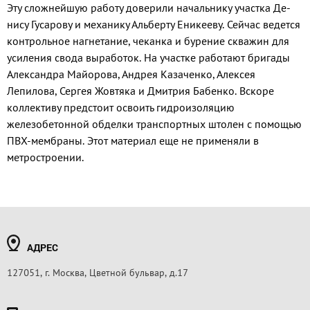
Эту сложнейшую работу до­верили начальнику участка Де­
нису Гусарову и механику Аль­берту Еникееву. Сейчас ведется
контрольное нагнетание, чекан­ка и бурение скважин для
усиле­ния свода выработок. На участ­ке работают бригады
Александра Майорова, Андрея Казаченко, Алексея
Лепилова, Сергея Жов­тяка и Дмитрия Бабенко. Вско­ре
коллективу предстоит освоить гидроизоляцию
железобетонной обделки транспортных штолен с помощью
ПВХ-мембраны. Этот материал еще не применяли в
метростроении.
АДРЕС
127051, г. Москва, Цветной бульвар, д.17