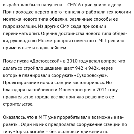
выработках была на­рушена – СМУ-6 приступило к делу.
При проходке перегонно­го тоннеля отработали техноло­гии
монтажа нового типа обделки, различные способы ее
гидроизо­ляции. Из других СМУ сюда при­ходили
перенимать опыт. Оценив достоинства нового типа обдел­
ки, руководство Мосметростроя совместно с МГТ решило
приме­нять ее и в дальнейшем.
После пуска «Достоевской» в 2010 году встал вопрос, что
де­лать со стройплощадками шахт 942 и 942к, через
которые пла­нировали сооружать «Суворов­скую».
Проектирование но­вой станции застопорилось. Но
благодаря настойчивости Мос­метростроя в 2011 году
прави­тельство города все же приняло решение о ее
строительстве.
Оказалось, что в МГТ уже прорабатывали возможные ва­
рианты. Один из них предпола­гал сооружение станции по
типу «Горьковской» – без остановки движения по