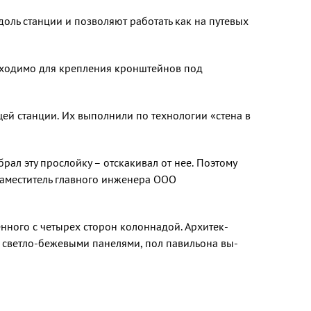
оль станции и позволяют работать как на путевых
бходи­мо для крепления кронштейнов под
ей станции. Их выполнили по технологии «стена в
брал эту прослойку – отскакивал от нее. Поэтому
 заместитель главного инженера ООО
нного с четы­рех сторон колоннадой. Архитек­
 светло-бежевы­ми панелями, пол павильона вы­