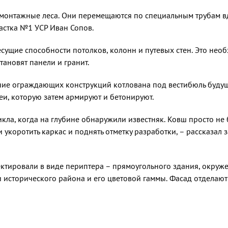
он­тажные леса. Они перемещают­ся по специальным трубам вд
частка №1 УСР Иван Сопов.
сущие способности потолков, колонн и путевых стен. Это нео
тановят панели и гранит.
ние ограж­дающих конструкций котлована под вестибюль будущ
еи, которую затем армируют и бето­нируют.
кла, ког­да на глубине обнаружили из­вестняк. Ковш просто не 
и укоротить каркас и поднять отметку разработки, – рассказал
ктировали в виде периптера – прямоуголь­ного здания, окруже
историческо­го района и его цветовой гаммы. Фасад отделают