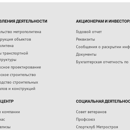
ВЛЕНИЯ ДЕЯТЕЛЬНОСТИ
АКЦИОНЕРАМ И ИНВЕСТО
ельство метрополитена
Годовой отчет
трукция объектов
Реквизиты
олитена
Сообщения о раскрытии ин
ы транспортной
Документы
труктуры
Бухгалтерская отчетность по
ксное проектирование
ское строительство
одство строительных
алов и конструкций
-ЦЕНТР
СОЦИАЛЬНАЯ ДЕЯТЕЛЬНО
и компании
Совет ветеранов
нас
Профсоюз
релизы
Спортклуб Метростроя