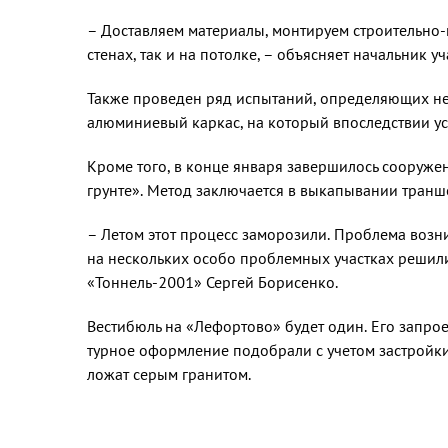
– Доставляем материалы, монтируем строительно-м
стенах, так и на потолке, – объясняет начальник у
Также проведен ряд испы­таний, определяющих не
алюминиевый каркас, на ко­торый впоследствии ус
Кроме того, в конце января завершилось сооруже
грунте». Метод заклю­чается в выкапывании транш
– Летом этот процесс заморо­зили. Проблема возни
на нескольких осо­бо проблемных участках реши­л
«Тоннель-2001» Сергей Бо­рисенко.
Вестибюль на «Лефортово» будет один. Его запрое
турное оформление подобрали с учетом застройки 
ложат серым гранитом.