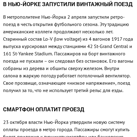
В НЬЮ-ЙОРКЕ ЗАПУСТИЛИ ВИНТАЖНЫЙ ПОЕЗД
В метрополитене Нью-Йорка 2 апреля запустили ретро-
поезд в честь открытия футбольного сезона. Эту традицию
американские коллеги продолжают несколько лет.
Старинный состав Lo-V (low voltage) из 4 вагонов 1917 года
выпуска курсировал между станциями 42 St-Grand Central и
161 St-Yankee Stadium. Пассажиров на борт винтажного
поезда не пускали – он следовал без остановок. Его вагоны
собраны из дерева и обшиты сверху железом. Внутри
салона в жаркую погоду работает потолочный вентилятор.
Свое прозвище, означающее «низкое напряжение», поезд
получил за то, что не использует третий рельс для езды.
СМАРТФОН ОПЛАТИТ ПРОЕЗД
23 октября власти Нью-Йорка утвердили новую систему
оплаты проезда в метро города. Пассажиры смогут купить
билет, приложив к турникету смартфон или банковскую