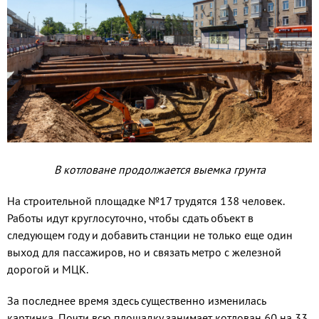
В котловане продолжается выемка грунта
На строительной площадке №17 тру­дятся 138 человек.
Работы идут круглосу­точно, чтобы сдать объект в
следующем году и добавить станции не только еще один
выход для пассажиров, но и связать метро с железной
дорогой и МЦК.
За последнее время здесь существен­но изменилась
картинка. Почти всю пло­щадку занимает котлован 60 на 33