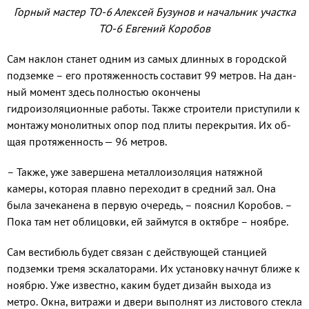
Горный мастер ТО-6 Алексей Бузунов и начальник участка
ТО-6 Евгений Коробов
Сам наклон станет одним из самых длинных в городской
подземке – его про­тяженность составит 99 метров. На дан­
ный момент здесь полностью окончены
гидроизоляционные работы. Также стро­ители приступили к
монтажу монолит­ных опор под плиты перекрытия. Их об­
щая протяженность — 96 метров.
– Также, уже завершена металлоизо­ляция натяжной
камеры, которая плавно переходит в средний зал. Она
была заче­канена в первую очередь, – пояснил Коробов. –
Пока там нет облицовки, ей займут­ся в октябре – ноябре.
Сам вестибюль будет связан с действу­ющей станцией
подземки тремя эскалато­рами. Их установку начнут ближе к
ноябрю. Уже известно, каким будет дизайн выхода из
метро. Окна, витражи и двери выполнят из листового стекла