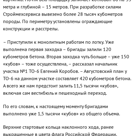
метра и глубиной – 15 метров. При разработке силами
Строймехсервиса вывезено более 28 тысяч кубометров
породы. По периме­тру установлены ограждающие
конструк­ции и расстрелы.
– Приступили к монолитным работам по лотку. Уже
выполнена первая заход­ка – бригады залили 120
кубометров бе­тона. Вторая заходка чуть больше – уже 150
«кубов» – тоже осуществлена, – рас­сказал начальник
участка №1 ТО-6 Евге­ний Коробов. – Августовский план у
ТО-6 на данном участке составляет 420 кубоме­тров бетона.
А всего же нам предстоит за­лить 11,5 тысячи «кубов»,
включая сам ве­стибюль и пешеходный переход.
По его словам, к настоящему моменту бригадами
выполнено уже 1,5 тысячи «ку­бов» из общего объема.
Верхние стартовые кольца наклонно­го хода, ранее
выкрашенные в цвета флага Российской Федерации,