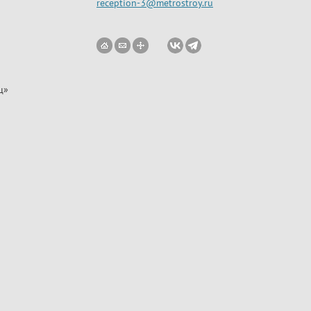
reception-3@metrostroy.ru
ц»