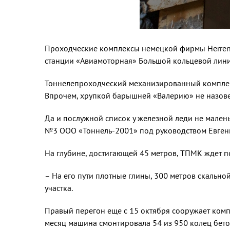
Проходческие комплексы немецкой фирмы Herrenk
станции «Авиамоторная» Большой кольцевой лини
Тоннелепроходческий ме­ханизированный комплекс
Впрочем, хруп­кой барышней «Валерию» не на­зов
Да и послужной список у же­лезной леди не малень
№3 ООО «Тоннель-2001» под руководством Евген
На глубине, достигающей 45 метров, ТПМК ждет по
– На его пути плотные глины, 300 метров скальной
участка.
Правый перегон еще с 15 ок­тября сооружает компле
месяц машина смонтировала 54 из 950 колец бет