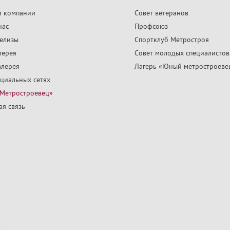
и компании
Совет ветеранов
нас
Профсоюз
релизы
Спортклуб Метростроя
лерея
Совет молодых специалистов
алерея
Лагерь «Юный метростроеве
циальных сетях
«Метростроевец»
я связь
х