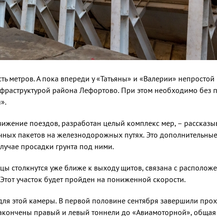
ь ме­тров. А пока впереди у «Татьяны» и «Валерии» непростой 
раструкту­рой района Лефортово. При этом необходимо без 
».
вижение поез­дов, разработан целый комплекс мер, – рассказы
вочных пакетов на железнодорожных путях. Это дополнительные
случае просадки грунта под ними.
вцы столкнутся уже ближе к выходу щитов, связана с располо
от уча­сток будет пройден на понижен­ной скорости.
ля этой камеры. В первой половине сен­тября завершили прох
законче­ны правый и левый тоннели до «Авиамоторной», общая