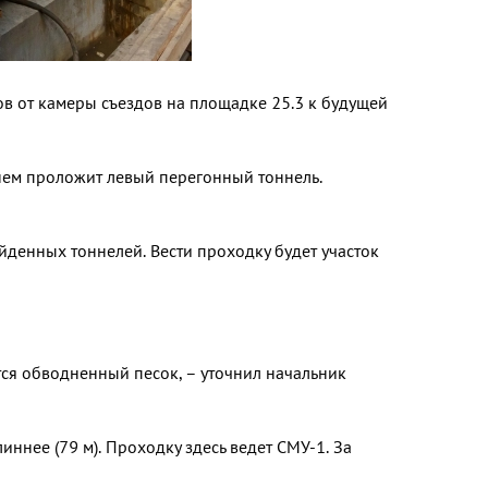
в от камеры съездов на площадке 25.3 к будущей
ем проложит левый пере­гонный тоннель.
йденных тон­нелей. Вести проходку будет участок
ся обвод­ненный песок, – уточнил началь­ник
иннее (79 м). Проходку здесь ведет СМУ-1. За