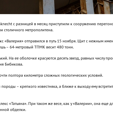
necht с разницей в месяц приступили к сооружению перегоно
и столичного метрополитена.
 «Валерия» отправился в путь 15 ноября. Щит с нежным имен
ешь – 64-метровый ТПМК весит 480 тонн.
кий. На ее оболочке красуются десять звезд, равных числу про
ия Бибикова.
чти пол­тора километра сложных геоло­гических условий.
 породы – крепкого известняка, а ближе к выходу ему встретит
кс «Татья­на». При таком же весе, как у «Валерии», она еще дл
онной обделки.