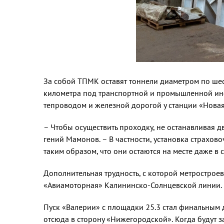
За собой ТПМК оставят тон­нели диаметром по шест
километра под транспортной и промышленной инф
тепроводом и железной дорогой у станции «Новая
– Чтобы осуществить проходку, не останавливая д
гений Мамонов. – В частности, установка страхо
таким образом, что они остаются на месте даже в 
Дополнительная трудность, с которой метрострое
«Авиамоторная» Калининско-Солнцевской линии. Эт
Пуск «Валерии» с площадки 25.3 стал финальным д
отсюда в сторону «Нижего­родской». Когда будут 