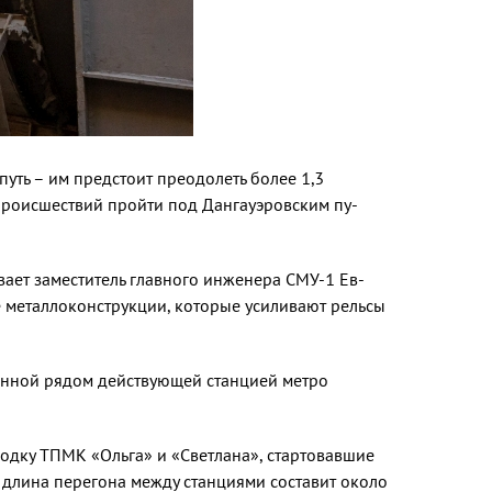
путь – им предстоит преодолеть более 1,3
происшествий пройти под Дангауэровским пу­
вает заместитель главного инженера СМУ-1 Ев­
 металлокон­струкции, которые усиливают рельсы
женной рядом действующей станцией метро
одку ТПМК «Ольга» и «Светлана», стартовав­шие
 длина перегона между станциями со­ставит около