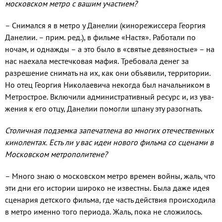
московском ме­тро с вашим участием?
– Снимался я в метро у Дане­лии (кинорежиссера Георгия
Дане­лии. – прим. ред.), в фильме «Настя». Работали по
ночам, и однажды – а это было в «святые девяностые» – на
нас наехала местечковая ма­фия. Требовала денег за
разреше­ние снимать на их, как они объя­вили, территории.
Но отец Георгия Николаевича некогда был началь­ником в
Метрострое. Включили ад­министративный ресурс и, из ува­
жения к его отцу, Данелии помогли шпану эту разогнать.
Столичная подземка запечатлена во многих отечественных
кино­лентах. Есть ли у вас идеи нового фильма со сценами в
Московском метрополитене?
– Много знаю о московском метро времен войны, жаль, что
эти дни его истории широко не известны. Была даже идея
сцена­рия детского фильма, где часть действия происходила
в метро именно того периода. Жаль, пока не сложилось.