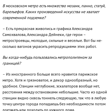
В московском метро есть множе­ство мозаик, панно, статуй,
ба­рельефов. Каких произведений ис­кусства не хватает
современной подземке?
– Есть прекрасная живопись и графика Александра
Самохва­лова, Александра Дейнеки, где ге­рои –
метростроевцы, молодые, сильные и веселые. Вот бы не­
сколько вагонов украсить репро­дукциями этих работ.
Вы когда-нибудь пользовались ме­трополитеном за
границей?
– Из иностранного больше всего нравится парижское
метро. Хотя и грязноватое, и декор одно­образный, но
удобное. Станции неглубокие, эскалаторов вообще нет,
расстояния между останов­ками небольшие. Часто из одной
станции видно сквозь тоннель следующую, так что в любую
точ­ку центра города попадаешь без необходимости потом
доезжать или доходить до нужного дома.