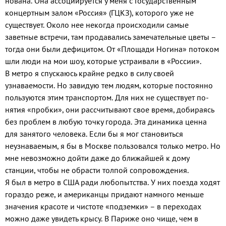
нована. Она ассоциируется у меня с Государственным
концертным за­лом «Россия» (ГЦКЗ), которого уже не
существует. Около нее некогда происходили самые
заветные встре­чи, там продавались замечательные цветы –
тогда они были дефицитом. От «Площади Ногина» потоком
шли люди на мои шоу, которые устраива­ли в «России».
В метро я спускаюсь крайне редко в силу своей
узнаваемости. Но завидую тем людям, которые постоянно
пользуются этим транс­портом. Для них не существует по­
нятия «пробки», они рассчитывают свое время, добираясь
без проблем в любую точку города. Эта динамика ценна
для занятого человека. Если бы я мог становиться
неузнаваемым, я бы в Москве пользовался только метро. Но
мне невозможно дойти даже до ближайшей к дому
станции, чтобы не обрасти толпой сопрово­ждения.
Я был в метро в США ради лю­бопытства. У них поезда ходят
го­раздо реже, и американцы придают намного меньше
значения красоте и чистоте «подземки» – в пере­ходах
можно даже увидеть крысу. В Париже оно чище, чем в