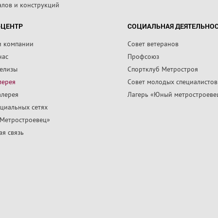
алов и конструкций
-ЦЕНТР
СОЦИАЛЬНАЯ ДЕЯТЕЛЬНО
и компании
Совет ветеранов
нас
Профсоюз
релизы
Спортклуб Метростроя
лерея
Совет молодых специалистов
алерея
Лагерь «Юный метростроеве
циальных сетях
«Метростроевец»
я связь