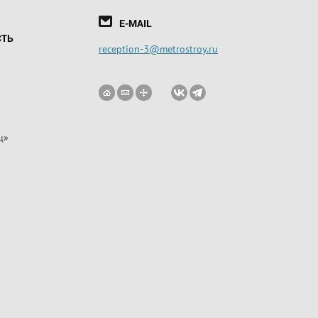
E-MAIL
СТЬ
reception-3@metrostroy.ru
ц»