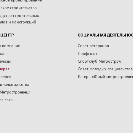
ское строительство
одство строительных
алов и конструкций
-ЦЕНТР
СОЦИАЛЬНАЯ ДЕЯТЕЛЬНО
и компании
Совет ветеранов
нас
Профсоюз
релизы
Спортклуб Метростроя
лерея
Совет молодых специалистов
алерея
Лагерь «Юный метростроеве
циальных сетях
«Метростроевец»
я связь