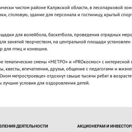
ески чистом районе Калужской области, в лесопарковой зоне 
ки, столовую, здание для персонала и гостиницу, крытый спо
ощадки для волейбола, баскетбола, проведения отрядных мер
ля занятий творчеством, на центральной площади установлен
ер для птиц и конюшня.
ре тематические смены «МЕТРО» и «PROкосмос» с интересной 
рсы, квесты, впечатления, друзья, общение с педагогами и жиз
«Юном метростроевце» отдохнут свыше тысячи ребят в возрасте о
ы лучшие условия для оздоровления детей.
ВЛЕНИЯ ДЕЯТЕЛЬНОСТИ
АКЦИОНЕРАМ И ИНВЕСТО