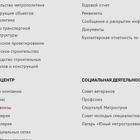
ельство метрополитена
Годовой отчет
трукция объектов
Реквизиты
олитена
Сообщения о раскрытии ин
ы транспортной
Документы
труктуры
Бухгалтерская отчетность по
ксное проектирование
ское строительство
одство строительных
алов и конструкций
-ЦЕНТР
СОЦИАЛЬНАЯ ДЕЯТЕЛЬНО
и компании
Совет ветеранов
нас
Профсоюз
релизы
Спортклуб Метростроя
лерея
Совет молодых специалистов
алерея
Лагерь «Юный метростроеве
циальных сетях
«Метростроевец»