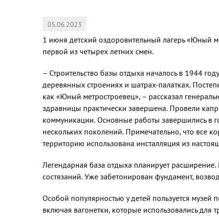
05.06.2023
1 июня детский оздоровительный лагерь «Юный ме
первой из четырех летних смен.
– Строительство базы отдыха началось в 1944 го
деревянных строениях и шатрах-палатках. Постеп
как «Юный метростроевец», – рассказал генерал
здравницы практически завершена. Провели капре
коммуникации. Основные работы завершились в го
нескольких поколений. Примечательно, что все к
территорию использована инсталляция из настоящ
Легендарная база отдыха планирует расширение.
состязаний. Уже забетонирован фундамент, возвод
Особой популярностью у детей пользуется музей 
включая вагонетки, которые использовались для т