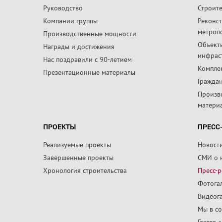
Руководство
Строит
Компании группы
Реконс
метроп
Производственные мощности
Объект
Награды и достижения
инфрас
Нас поздравили с 90-летием
Компле
Презентационные материалы
Граждан
Произв
матери
ПРОЕКТЫ
ПРЕСС
Реализуемые проекты
Новост
Завершенные проекты
СМИ о 
Хронология строительства
Пресс-
Фотога
Видеог
Мы в со
Газета 