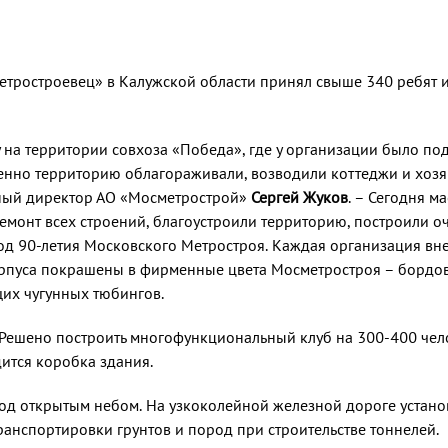
тростроевец» в Калужской области принял свыше 340 ребят и
ду на территории совхоза «Победа», где у организации было п
енно территорию облагораживали, возводили коттеджи и хозяйс
ьный директор АО «Мосметрострой»
Сергей Жуков
. – Сегодня 
монт всех строений, благоустроили территорию, построили о
д 90-летия Московского Метростроя. Каждая организация внес
орпуса покрашены в фирменные цвета Мосметростроя – бордов
их чугунных тюбингов.
 Решено построить многофункциональный клуб на 300-400 чел
ится коробка здания.
под открытым небом. На узкоколейной железной дороге устано
ранспортировки грунтов и пород при строительстве тоннелей.