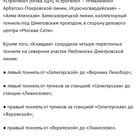
«Строгино» (точка «Д»), «Строгино» – «Мякинино»
Арбатско-Покровской линии, «Красногвардейская» –
«Алма-Атинская» Замоскворецкой линии, коллекторный
тоннель под Шмитовским проездом, в сторону делового
центра «Москва-Сити».
Кроме того, «Клавдия» соорудила четыре перегонных
тоннеля на северном участке Люблинско-Дмитровской
линии:
● левый тоннель от «Селигерской» до «Верхних Лихобор»;
● левый тоннель от тупиков за станцией «Селигерская» до
станции «Лианозово»;
● правый тоннель от тупиков за станцией «Селигерская» до
«Яхромской»;
● правый тоннель от «Яхромской» до «Лианозово».