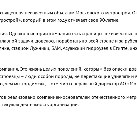
освященная неизвестным объектам Московского метростроя. Он
строй», который в этом году отмечает свое 90-летие.
ия. Однако в истории компании есть страницы, не известные 
лавной задачи, довелось поработать по всей стране и за рубе
янке, стадион Лужники, БАМ, Асуанский гидроузел в Египте, 
компания. Это жизнь целых поколений, которым без опаски до
троевцы – люди особой породы, не перестающие удивлять и во
и то, чем мы гордимся», – отметил генеральный директор АО «М
ов реализовано компанией-основателем отечественного метро
и текущая деятельность организации.