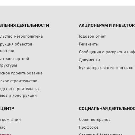
ВЛЕНИЯ ДЕЯТЕЛЬНОСТИ
АКЦИОНЕРАМ И ИНВЕСТО
ельство метрополитена
Годовой отчет
трукция объектов
Реквизиты
олитена
Сообщения о раскрытии ин
ы транспортной
Документы
труктуры
Бухгалтерская отчетность по
ксное проектирование
ское строительство
одство строительных
алов и конструкций
-ЦЕНТР
СОЦИАЛЬНАЯ ДЕЯТЕЛЬНО
и компании
Совет ветеранов
нас
Профсоюз
релизы
Спортклуб Метростроя