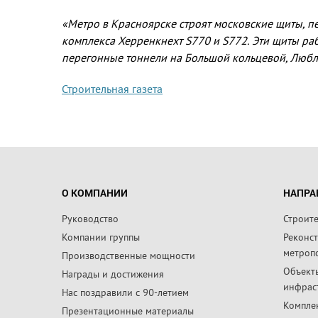
«Метро в Красноярске строят московские щиты, 
комплекса Херренкнехт S770 и S772. Эти щиты раб
перегонные тоннели на Большой кольцевой, Любл
Строительная газета
О КОМПАНИИ
НАПРА
Руководство
Строит
Компании группы
Реконс
метроп
Производственные мощности
Объект
Награды и достижения
инфрас
Нас поздравили с 90-летием
Компле
Презентационные материалы