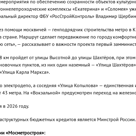
мероприятия по обеспечению сохранности объектов культурн
е тоннелепроходческие комплексы «Екатерина» и «Соломея» уж
неральный директор ФБУ «РосСтройКонтроль» Владимир Щербин
без помощи москвичей — генподрядчик строительства метро в 
в стране. Маршрут сделает передвижение по городу комфортнее
ю сеть», — рассказывает о важности проекта первый замминис
,8 км пройдет от улицы Высотной до улицы Шахтёров, при это
тановочных пунктов, из них один наземный — «Улица Шахтёров»
«Улица Карла Маркса».
 электродепо, а соседняя «Улица Копылова» — единственная и
т 43 метра. На «Вокзальной» предусмотрен переход на желез
 в 2026 году.
структурных бюджетных кредитов является Минстрой России.
ии «Мосметростроя»: