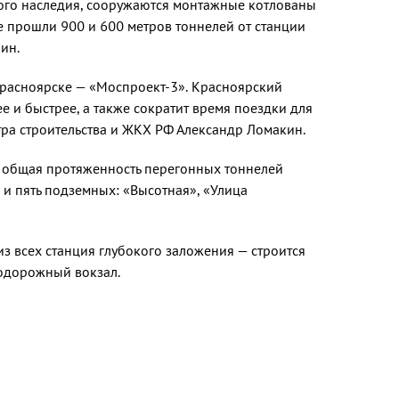
ого наследия, сооружаются монтажные котлованы
е прошли 900 и 600 метров тоннелей от станции
ин.
Красноярске — «Моспроект-3». Красноярский
 и быстрее, а также сократит время поездки для
тра строительства и ЖКХ РФ Александр Ломакин.
м общая протяженность перегонных тоннелей
 и пять подземных: «Высотная», «Улица
з всех станция глубокого заложения — строится
нодорожный вокзал.