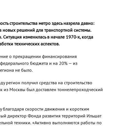
ть строительства метро здесь назрела давно:
ка новых решений для транспортной системы.
 Ситуация изменилась в начале 1970-х, когда
ботки технических аспектов.
ешение о прекращении финансирования
з федерального бюджета и на 20% — из
региона не было.
ду регион получил средства на строительство
ск из Москвы был доставлен тоннелепроходческий
ту благодаря скорости движения и коротким
ьный директор Фонда развития территорий Ильшат
тельной техники. «Активно выполняются работы по