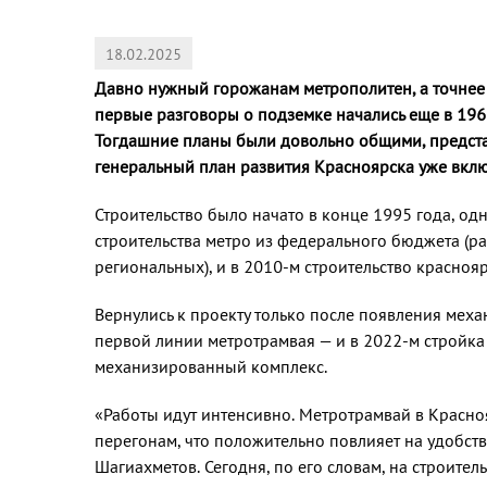
18.02.2025
Давно нужный горожанам метрополитен, а точнее 
первые разговоры о подземке начались еще в 196
Тогдашние планы были довольно общими, представ
генеральный план развития Красноярска уже вклю
Строительство было начато в конце 1995 года, о
строительства метро из федерального бюджета (р
региональных), и в 2010-м строительство краснояр
Вернулись к проекту только после появления меха
первой линии метротрамвая — и в 2022-м стройка
механизированный комплекс.
«Работы идут интенсивно. Метротрамвай в Красно
перегонам, что положительно повлияет на удобс
Шагиахметов. Сегодня, по его словам, на строите