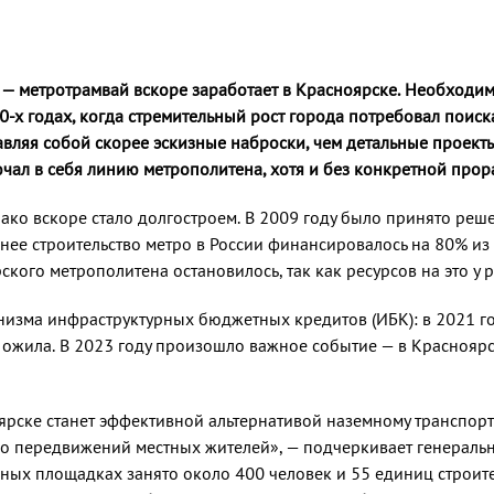
— метротрамвай вскоре заработает в Красноярске. Необходимос
0-х годах, когда стремительный рост города потребовал поис
ляя собой скорее эскизные наброски, чем детальные проекты.
чал в себя линию метрополитена, хотя и без конкретной прора
днако вскоре стало долгостроем. В 2009 году было принято р
анее строительство метро в России финансировалось на 80% и
ского метрополитена остановилось, так как ресурсов на это у 
низма инфраструктурных бюджетных кредитов (ИБК): в 2021 го
 ожила. В 2023 году произошло важное событие — в Краснояр
ярске станет эффективной альтернативой наземному транспор
тво передвижений местных жителей», — подчеркивает генерал
льных площадках занято около 400 человек и 55 единиц строи