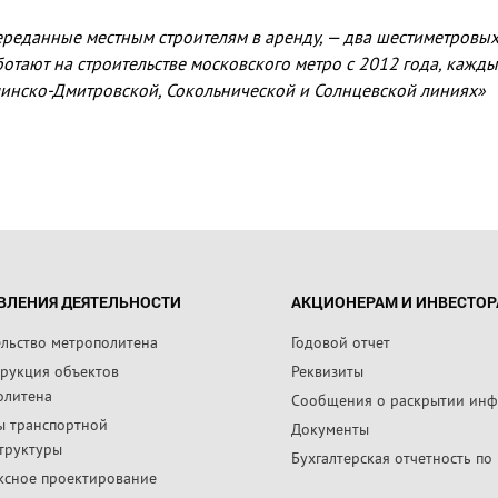
переданные местным строителям в аренду, — два шестиметров
отают на строительстве московского метро с 2012 года, кажд
инско-Дмитровской, Сокольнической и Солнцевской линиях»
ВЛЕНИЯ ДЕЯТЕЛЬНОСТИ
АКЦИОНЕРАМ И ИНВЕСТО
ельство метрополитена
Годовой отчет
трукция объектов
Реквизиты
олитена
Сообщения о раскрытии ин
ы транспортной
Документы
труктуры
Бухгалтерская отчетность по
ксное проектирование