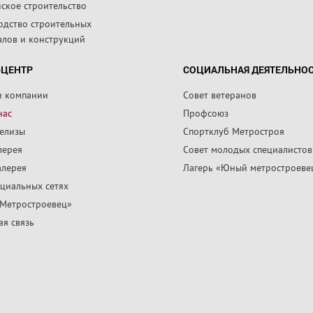
ское строительство
одство строительных
алов и конструкций
-ЦЕНТР
СОЦИАЛЬНАЯ ДЕЯТЕЛЬНО
и компании
Совет ветеранов
нас
Профсоюз
релизы
Спортклуб Метростроя
лерея
Совет молодых специалистов
алерея
Лагерь «Юный метростроеве
циальных сетях
«Метростроевец»
я связь