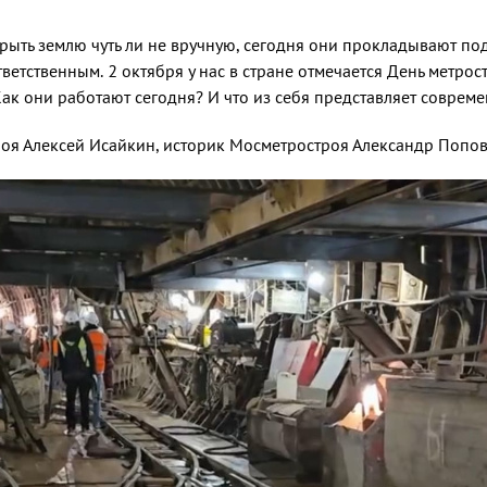
рыть землю чуть ли не вручную, сегодня они прокладывают п
тветственным. 2 октября у нас в стране отмечается День метр
Как они работают сегодня? И что из себя представляет соврем
оя Алексей Исайкин, историк Мосметростроя Александр Попов