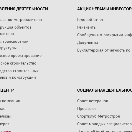
ВЛЕНИЯ ДЕЯТЕЛЬНОСТИ
АКЦИОНЕРАМ И ИНВЕСТО
ельство метрополитена
Годовой отчет
трукция объектов
Реквизиты
олитена
Сообщения о раскрытии ин
ы транспортной
Документы
труктуры
Бухгалтерская отчетность по
ксное проектирование
ское строительство
одство строительных
алов и конструкций
-ЦЕНТР
СОЦИАЛЬНАЯ ДЕЯТЕЛЬНО
и компании
Совет ветеранов
нас
Профсоюз
релизы
Спортклуб Метростроя
лерея
Совет молодых специалистов
алерея
Лагерь «Юный метростроеве