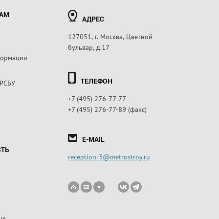
РАМ
АДРЕС
127051, г. Москва, Цветной
бульвар, д.17
формации
ТЕЛЕФОН
 РСБУ
+7 (495) 276-77-77
+7 (495) 276-77-89 (факс)
E-MAIL
СТЬ
reception-3@metrostroy.ru
ц»