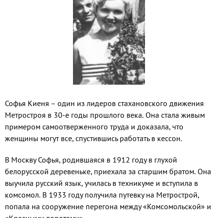
Софья Киеня – один из лидеров ста­хановского движения
Метростроя в 30-е годы прошлого века. Она стала живым
примером самоотверженного труда и до­казала, что
женщины могут все, спустив­шись работать в кессон.
В Москву Софья, родившаяся в 1912 году в глухой
белорусской деревеньке, приехала за старшим братом. Она
выучила русский язык, училась в техникуме и вступила в
комсомол. В 1933 году полу­чила путевку на Метрострой,
попала на сооружение перегона между «Комсомоль­ской» и