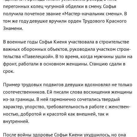
перегонных колец чугунной обделки в смену. Софья
получила почетное звание «Мастер-начальник сме­ны». В
том же году девушке вручили орден Трудового Красного
Знамени.
В военные годы Софья Киеня участво­вала в строительстве
важных оборонных объектов, руководила участком строи­
тельства «Павелецкой». В то время, когда мужчины ушли на
фронт, работали в ос­новном женщины. Станцию сдали в
срок.
Пример трудовых подвигов девушки вдохновлял не только
соотечественни­ков. Ей писали слова восхищения жен­щины
из-за границы. В ней гармонично сочетались твердый
характер, упорство, требовательность в работе с женствен­
ностью, добротой и красотой как внеш­ней, так и
внутренней.
После войны здоровье Софьи Киени ухудшилось, но она