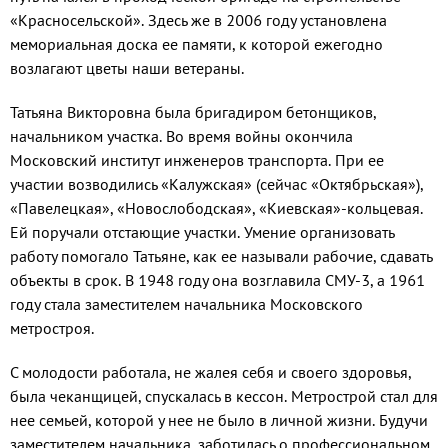
«Красносельской». Здесь же в 2006 году установлена
мемори­альная доска ее памяти, к которой ежегодно
возлагают цветы наши ветераны.
Татьяна Викторовна была бригади­ром бетонщиков,
начальником участка. Во время войны окончила
Московский институт инженеров транспорта. При ее
участии возводились «Калужская» (сей­час «Октябрьская»),
«Павелецкая», «Но­вослободская», «Киевская»-кольцевая.
Ей поручали отстающие участки. Умение ор­ганизовать
работу помогало Татьяне, как ее называли рабочие, сдавать
объекты в срок. В 1948 году она возглавила СМУ-3, а 1961
году стала заместителем начальни­ка Московского
метростроя.
С молодости работала, не жалея себя и своего здоровья,
была чеканщицей, спу­скалась в кессон. Метрострой стал для
нее семьей, которой у нее не было в личной жизни. Будучи
заместителем начальника, заботилась о профессиональном