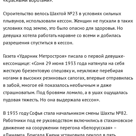
«Красными воротами».
Строительство велось Шахтой №23 в условиях сильных
плывунов, исполь­зовали кессон. Женщин не пускали в та­ких
условиях под землю, это было опасно для здоровья. Но
девушка хотела работать наравне со всеми и добилась
разрешения спуститься в кессон.
Газета «Ударник Метростроя» писа­ла о первой девушке-
кессонщице: «Соня 29 июня 1933 года натянула на себя
жест­кую брезентовую спецовку и, неуклюже пе­ребирая
ногами в высоких резиновых сапогах, впервые отправилась
в забой, многое ей по­казалось необычным и даже
страшноватым. Под бровями ломило, а в ушах ощущалась
пу­довая тяжесть. Но она выдержала кессон».
В 1935 году Софья стала начальником смены Шахты №82.
Работники под ее ру­ководством включились в стахановское
движение на сооружении перегона «Бело­русская» –
«Динамо». Бригада Киени уста­новила рекорд в пять