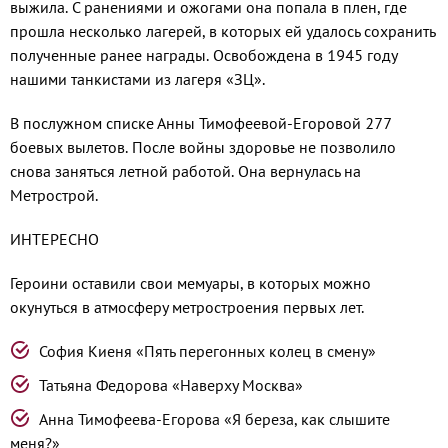
вы­жила. С ранениями и ожогами она попа­ла в плен, где
прошла несколько лагерей, в которых ей удалось сохранить
получен­ные ранее награды. Освобождена в 1945 году
нашими танкистами из лагеря «ЗЦ».
В послужном списке Анны Тимофее­вой-Егоровой 277
боевых вылетов. После войны здоровье не позволило
снова за­няться летной работой. Она вернулась на
Метрострой.
ИНТЕРЕСНО
Героини оставили свои мемуары, в кото­рых можно
окунуться в атмосферу метро­строения первых лет.
София Киеня «Пять перегонных колец в смену»
Татьяна Федорова «Наверху Москва»
Анна Тимофеева-Егорова «Я береза, как слышите
меня?»