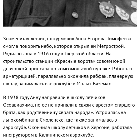
Знаменитая летчица-штурмовик Анна Егорова-Тимофеева
смогла покорить небо, которое открыл ей Метрострой.
Родилась она в 1916 году в Тверской области. На
строительство станции «Красные воро­та» совсем юной
девчонкой приехала по комсомольской путевке. Работала
арма­турщицей, параллельно окончила рабфак, планерную
школу, занималась в аэроклу­бе в Малых Вяземах.
В 1938 году Анну направили в школу летчиков
Осоавиахима, но ее не приня­ли в связи с арестом старшего
брата, как родственницу «врага народа». Устроилась на
льнокомбинат в Смоленске, где также занималась в
аэроклубе. Окончила школу летчиков в Херсоне, работала
инструкто­ром в Калининском аэроклубе.