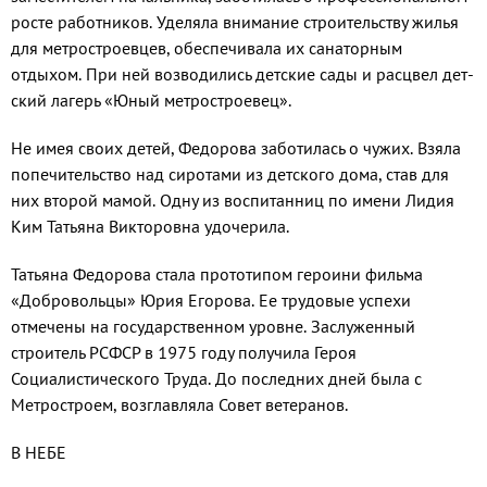
росте ра­ботников. Уделяла внимание строитель­ству жилья
для метростроевцев, обеспе­чивала их санаторным
отдыхом. При ней возводились детские сады и расцвел дет­
ский лагерь «Юный метростроевец».
Не имея своих детей, Федорова заботи­лась о чужих. Взяла
попечительство над си­ротами из детского дома, став для
них вто­рой мамой. Одну из воспитанниц по имени Лидия
Ким Татьяна Викторовна удочерила.
Татьяна Федорова стала прототипом героини фильма
«Добровольцы» Юрия Егорова. Ее трудовые успехи
отмечены на государственном уровне. Заслуженный
строитель РСФСР в 1975 году получила Ге­роя
Социалистического Труда. До послед­них дней была с
Метростроем, возглавля­ла Совет ветеранов.
В НЕБЕ