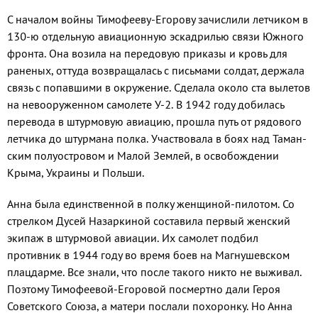
С началом войны Тимофееву-Егорову за­числили летчиком в
130-ю отдельную авиа­ционную эскадрилью связи Южного
фронта. Она возила на передовую приказы и кровь для
раненых, оттуда возвращалась с пись­мами солдат, держала
связь с попавшими в окружение. Сделала около ста вылетов
на невооруженном самолете У-2. В 1942 году добилась
перевода в штурмовую авиацию, прошла путь от рядового
летчика до штур­мана полка. Участвовала в боях над Таман­
ским полуостровом и Малой Землей, в осво­бождении
Крыма, Украины и Польши.
Анна была единственной в полку жен­щиной-пилотом. Со
стрелком Дусей На­заркиной составила первый женский
эки­паж в штурмовой авиации. Их самолет подбил
противник в 1944 году во время боев на Магнушевском
плацдарме. Все знали, что после такого никто не выжи­вал.
Поэтому Тимофеевой-Егоровой по­смертно дали Героя
Советского Союза, а матери послали похоронку. Но Анна