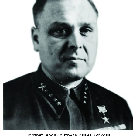
Портрет Героя Соцтруда Ивана Зубкова