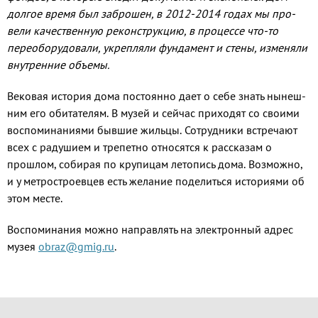
долгое время был за­брошен, в 2012-2014 годах мы про­
вели качественную реконструкцию, в процессе что-то
переоборудовали, укрепляли фундамент и стены, из­меняли
внутренние объемы.
Вековая история дома посто­янно дает о себе знать нынеш­
ним его обитателям. В музей и сейчас приходят со своими
вос­поминаниями бывшие жильцы. Сотрудники встречают
всех с ра­душием и трепетно относятся к рассказам о
прошлом, собирая по крупицам летопись дома. Воз­можно,
и у метростроевцев есть желание поделиться историями об
этом месте.
Воспоминания можно на­правлять на электронный адрес
музея
obraz@gmig.ru
.