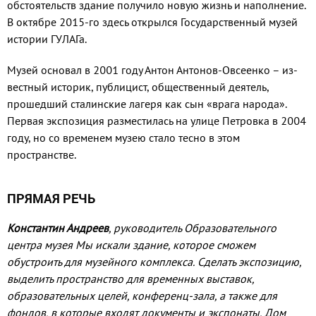
обсто­ятельств здание получило новую жизнь и наполнение.
В октябре 2015-го здесь открылся Государ­ственный музей
истории ГУЛАГа.
Музей основал в 2001 году Антон Антонов-Овсеенко – из­
вестный историк, публицист, об­щественный деятель,
прошед­ший сталинские лагеря как сын «врага народа».
Первая экспози­ция разместилась на улице Пе­тровка в 2004
году, но со време­нем музею стало тесно в этом
пространстве.
ПРЯМАЯ РЕЧЬ
Константин Андреев
, руководитель Обра­зовательного
центра музея Мы искали здание, которое сможем
обустроить для музейного ком­плекса. Сделать экспозицию,
выде­лить пространство для временных выставок,
образовательных целей, конференц-зала, а также для
фондов, в которые входят документы и экс­понаты. Дом