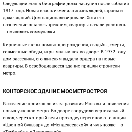
Следующий этап в биогра­фии дома наступил после собы­тий
1917 года. Новая власть изме­нила жизнь людей, страны и
даже зданий. Дом национализирова­ли. Хотя его
назначение осталось прежним, квартиры начали уплот­нять
– появились коммуналки.
Кирпичные стены помнят дни рождения, свадьбы, смерти,
совместные обеды, игры маль­чишек во дворе. В 1972 году
дом расселили, его жителям выдали ордера на новые
квартиры. В ос­вободившееся здание пришли строители
метро.
КОНТОРСКОЕ ЗДАНИЕ МОСМЕТРОСТРОЯ
Расселение произошло из-за развития Москвы и появления
новых участков метро. Во дворе соорудили вертикальный
ствол, через который вели проходку перегонов от станции
«Цветной бульвар» до «Менделеевской» и чуть позже – от
«Трубной» к «Достоевской».