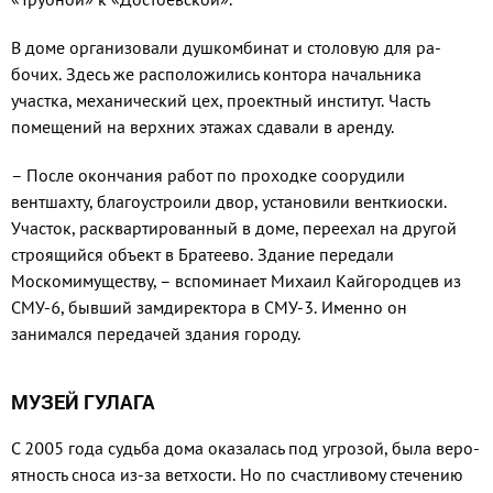
В доме организовали душ­комбинат и столовую для ра­
бочих. Здесь же расположились контора начальника
участка, ме­ханический цех, проектный ин­ститут. Часть
помещений на верхних этажах сдавали в аренду.
– После окончания работ по проходке соорудили
вентшахту, благоустроили двор, установили венткиоски.
Участок, расквар­тированный в доме, переехал на другой
строящийся объект в Братеево. Здание передали
Москомимуществу, – вспоминает Михаил Кайгородцев из
СМУ-6, бывший замдиректора в СМУ-3. Именно он
занимался передачей здания городу.
МУЗЕЙ ГУЛАГА
С 2005 года судьба дома ока­залась под угрозой, была веро­
ятность сноса из-за ветхости. Но по счастливому стечению