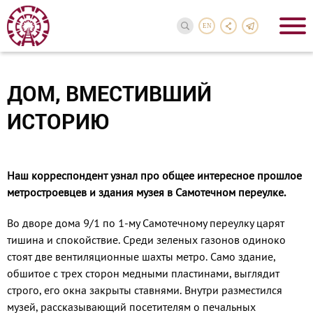
EN
ДОМ, ВМЕСТИВШИЙ
ИСТОРИЮ
Наш корреспондент узнал про общее интересное прошлое
метростроевцев и здания музея в Самотечном переулке.
Во дворе дома 9/1 по 1-му Самотечному переулку ца­рят
тишина и спокойствие. Среди зеленых газонов одиноко
стоят две вентиляционные шах­ты метро. Само здание,
обшитое с трех сторон медными пласти­нами, выглядит
строго, его окна закрыты ставнями. Внутри раз­местился
музей, рассказываю­щий посетителям о печальных