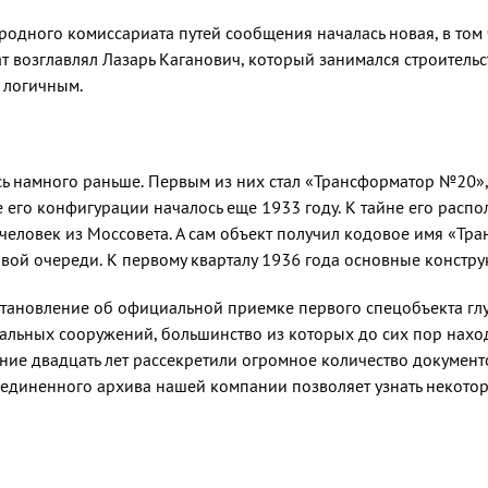
одного комиссариата путей сообщения началась новая, в том ч
т возглавлял Лазарь Каганович, который занимался строительс
 логичным.
ь намного раньше. Первым из них стал «Трансформатор №20»,
о конфигурации началось еще 1933 году. К тайне его располо
человек из Моссовета. А сам объект получил кодовое имя «Тр
вой очереди. К первому кварталу 1936 года основные констру
тановление об официальной приемке первого спецобъекта глу
ьных сооружений, большинство из которых до сих пор находятс
ние двадцать лет рассекретили огромное количество документо
Объединенного архива нашей компании позволяет узнать некот