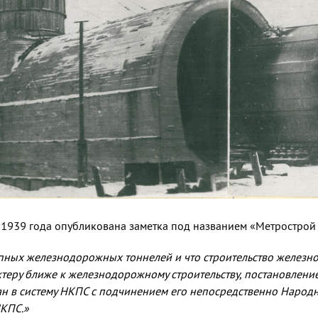
 1939 года опубликована заметка под названием «Метрострой
рупных железнодорожных тоннелей и что строительство железно
рактеру ближе к железнодорожному строительству, постановлен
ан в систему НКПС с подчинением его непосредственно Народ
НКПС.»