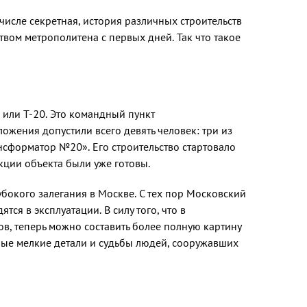
исле секретная, история различных строительств
твом метрополитена с первых дней. Так что такое
 или Т-20. Это командный пункт
жения допустили всего девять человек: три из
ансформатор №20». Его строительство стартовало
кции объекта были уже готовы.
бокого залегания в Москве. С тех пор Московский
я в эксплуатации. В силу того, что в
в, теперь можно составить более полную картину
орые мелкие детали и судьбы людей, сооружавших