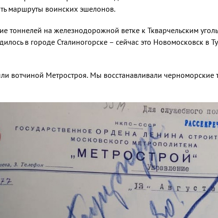
ть маршруты воинских эшелонов.
ие тоннелей на железнодорожной ветке к Ткварчельским угол
илось в городе Сталиногорске – сейчас это Новомосковск в Т
и вотчиной Метростроя. Мы восстанавливали черноморские т