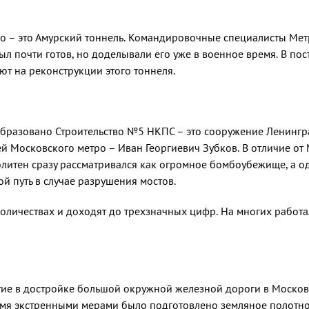
но – это Амурский тоннель. Командировочные специалисты Ме
был почти готов, но доделывали его уже в военное время. В п
ют на реконструкции этого тоннеля.
образовано Строительство №5 НКПС – это сооружение Ленингра
й Московского метро – Иван Георгиевич Зубков. В отличие от
политен сразу рассматривался как огромное бомбоубежище, а 
й путь в случае разрушения мостов.
личествах и доходят до трехзначных цифр. На многих работа
тие в достройке большой окружной железной дороги в Москов
емя экстренными мерами было подготовлено земляное полотно 