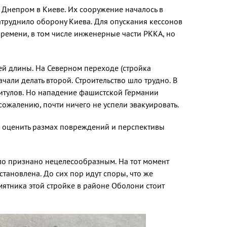
Днепром в Киеве. Их сооружение началось в
атруднило оборону Киева. Для опускания кессонов
ремени, в том числе инженерные части РККА, но
ей длины. На Северном переходе (стройка
ачали делать второй. Строительство шло трудно. В
титулов. Но нападение фашистской Германии
ожалению, почти ничего не успели эвакуировать.
ы оценить размах повреждений и перспективы
ыло признано нецелесообразным. На тот момент
тановлена. До сих пор идут споры, что же
мятника этой стройке в районе Оболони стоит