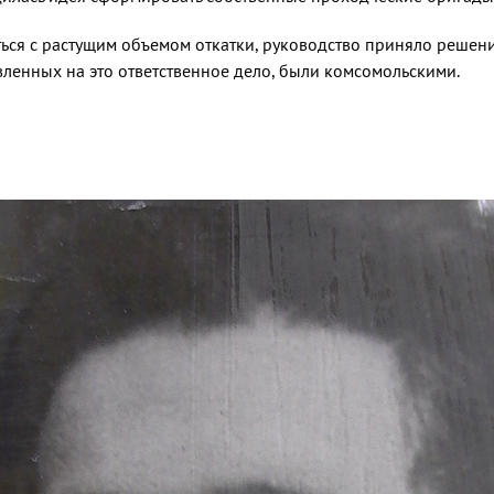
ться с ра­стущим объемом откатки, руко­водство приняло реше
вленных на это ответственное дело, были комсо­мольскими.