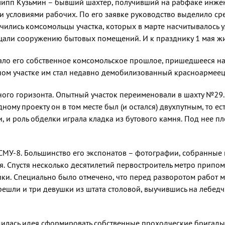
липп Кузь­мин – бывший шахтер, получив­ший на рабфаке инже
 услови­ями рабочих. По его заявке ру­ководство выделило ср
чились комсо­мольцы участка, которых в марте насчитывалось у
щали сооружению бытовых помещений. И к празд­нику 1 мая ж
ло его соб­ственное комсомольское прошлое, пришедшееся на 
ном участке им стал недавно демобилизованный красноармеец
ого гори­зонта. Опытный участок переиме­новали в шахту №29.
­ному проекту он в том месте был (и остался) двухпутным, то е
и, и роль обделки играла кладка из бутового камня. Под нее п
 СМУ-8. Большинство его экспонатов – фотографии, собранные
я. Спустя несколько десятилетий перво­строитель метро припо
ики. Специально было отмечено, что перед разворотом работ 
ешли и три де­вушки из штата столовой, выу­чившись на лебедч
илась идея сформировать собственные про­ходческие бригады. 