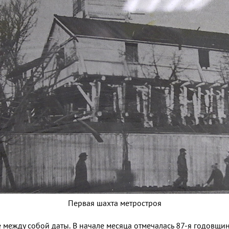
Первая шахта метростроя
 между собой даты. В начале месяца отмечалась 87-я годовщин