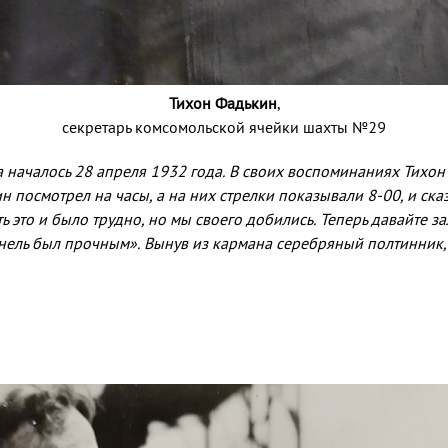
Тихон Фадькин
,
секретарь комсомольской ячейки шахты №29
началось 28 апреля 1932 года. В своих воспо­минаниях Тихон 
 посмотрел на часы, а на них стрелки показывали 8-00, и сказа
хоть это и было трудно, но мы своего добились. Теперь давай­те
нель был прочным». Вынув из кармана серебряный полтин­ник,