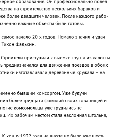
нерное об­разование. Он профессионально повел
едства на строительство нескольких бараков и
же более двадца­ти человек. После каждого рабо­
изненно важные объ­екты были готовы.
самое начало 20-х годов. Немало значил и удач­
 Тихон Фадькин.
 Строители приступили к выемке грунта из калотты
сть предназначался для движения по­ездов в обоих
лот­ники изготавливали деревянные кружала – на
 именно бывшим комсоргом. Уже буду­чи
мнил бо­лее тридцати фамилий своих то­варищей и
многие комсомольцы уже трудились не­
иц. Их рабочим местом стала наклонная штоль­ня,
К концу 1932 года на шахте их было уже шесть.