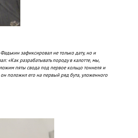
Фадькин зафикси­ровал не только дату, но и
л: «Как разрабатывать по­роду в калотте, мы,
 заложим пяты свода под пер­вое кольцо тоннеля и
 он положил его на первый ряд бута, уложенного