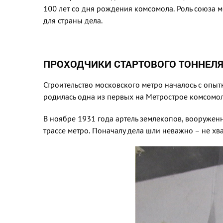
100 лет со дня рождения комсомола. Роль союза 
для страны дела.
ПРОХОДЧИКИ СТАРТОВОГО ТОННЕЛ
Строительство московско­го метро началось с опыт
роди­лась одна из первых на Метро­строе комсомол
В ноябре 1931 года артель зем­лекопов, вооружен
трассе метро. Поначалу дела шли неважно – не хв