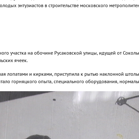
молодых энтузиастов в строительстве московского метрополите
Я
­ного участка на обочине Русаковской улицы, идущей от Сокол
ьских ячеек.
ная лопатами и кирками, приступила к рытью наклонной штоль
атало горняцко­го опыта, специального оборудо­вания, нормаль