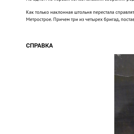
Как только наклонная штоль­ня перестала справля
Метрострое. Причем три из четы­рех бригад, поста
СПРАВКА