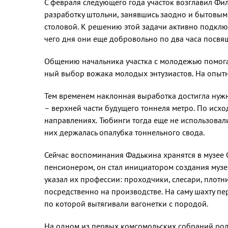
С февраля следующего года участок возглавил Фи
разработку штольни, заняв­шись заодно и бытовыми
столовой. К решению этой зада­чи активно подклю
чего дня они еще добровольно по два часа посвя
Общению начальника участ­ка с молодежью помога
ный выбор вожака молодых энту­зиастов. На опыт
Тем временем наклонная вы­работка достигла нужн
– верхней части буду­щего тоннеля метро. По исход
направлениях. Тю­бинги тогда еще не использова­л
них держалась опа­лубка тоннельного свода.
Сейчас воспоминания Фадь­кина хранятся в музее
пенсионером, он стал иници­атором создания музе
указал их профессии: проходчики, слесари, плотн
посредственно на производстве. На саму шахту пер
по которой вытягивали ваго­нетки с породой.
На одном из первых комсо­мольских собраний род